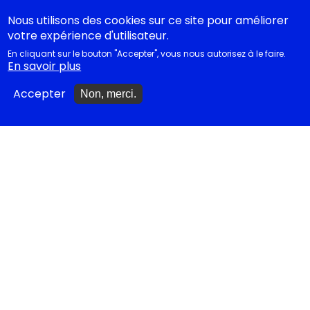
Nous utilisons des cookies sur ce site pour améliorer
votre expérience d'utilisateur.
Ajouter un spectacle
En cliquant sur le bouton "Accepter", vous nous autorisez à le faire.
En savoir plus
Ajouter un événement
Accepter
Non, merci.
La lettre des artistes à
Emmanuel Macron
EN CLASSE
Documentations
pédagogiques
Collègiens
Cycle 4 - Propositions
d’œuvres littéraires