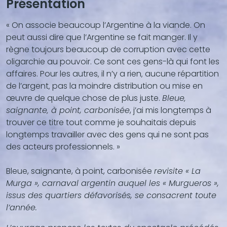
Présentation
« On associe beaucoup l’Argentine à la viande. On
peut aussi dire que l’Argentine se fait manger. Il y
règne toujours beaucoup de corruption avec cette
oligarchie au pouvoir. Ce sont ces gens-là qui font les
affaires. Pour les autres‚ il n’y a rien‚ aucune répartition
de l’argent‚ pas la moindre distribution ou mise en
œuvre de quelque chose de plus juste.
Bleue‚
saignante‚ à point, carbonisée
, j’ai mis longtemps à
trouver ce titre tout comme je souhaitais depuis
longtemps travailler avec des gens qui ne sont pas
des acteurs professionnels. »
Bleue, saignante, à point, carbonisée
revisite « La
Murga », carnaval argentin auquel les « Murgueros »,
issus des quartiers défavorisés, se consacrent toute
l’année.