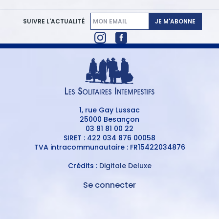
JE M'ABONNE
SUIVRE L'ACTUALITÉ
1, rue Gay Lussac
25000 Besançon
03 81 81 00 22
SIRET : 422 034 876 00058
TVA intracommunautaire : FR15422034876
Crédits :
Digitale Deluxe
Se connecter
MENU
DU
MENU
COMPTE