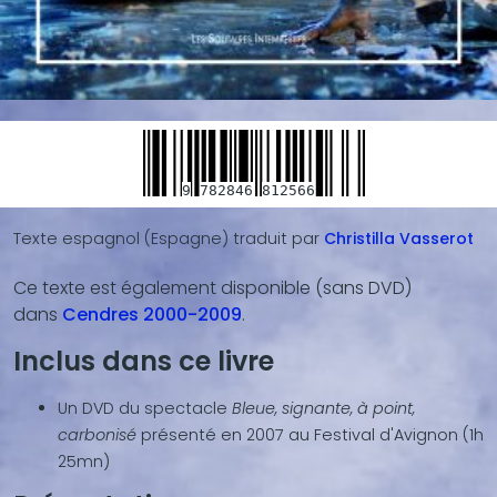
9
782846
812566
Texte espagnol (Espagne)
traduit par
Christilla
Vasserot
Ce texte est également disponible (sans DVD)
Blocs
dans
Cendres 2000-2009
.
de
contenu
Inclus dans ce livre
(texte,
vidéo,
Un DVD du spectacle
Bleue, signante, à point,
...)
carbonisé
présenté en 2007 au Festival d'Avignon (1h
25mn)