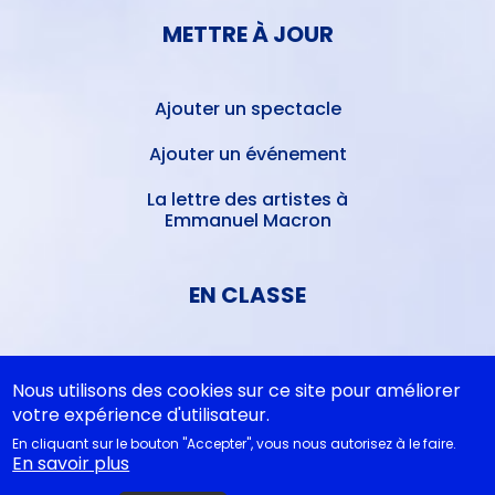
METTRE À JOUR
Ajouter un spectacle
Ajouter un événement
La lettre des artistes à
Emmanuel Macron
EN CLASSE
Documentations
pédagogiques
Nous utilisons des cookies sur ce site pour améliorer
votre expérience d'utilisateur.
Collègiens
En cliquant sur le bouton "Accepter", vous nous autorisez à le faire.
En savoir plus
Cycle 4 - Propositions