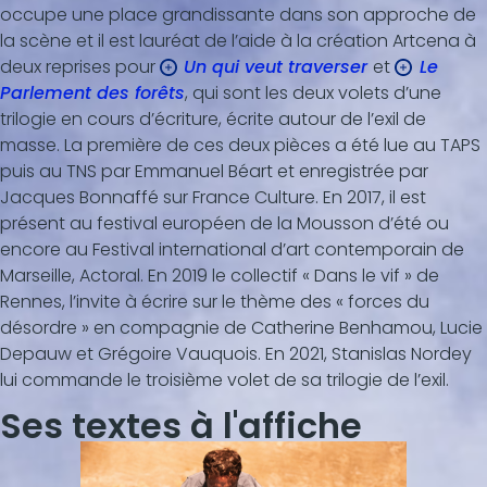
occupe une place grandissante dans son approche de
la scène et il est lauréat de l’aide à la création Artcena à
deux reprises pour
Un qui veut traverser
et
Le
Parlement des forêts
, qui sont les deux volets d’une
trilogie en cours d’écriture, écrite autour de l’exil de
masse. La première de ces deux pièces a été lue au TAPS
puis au TNS par Emmanuel Béart et enregistrée par
Jacques Bonnaffé sur France Culture. En 2017, il est
présent au festival européen de la Mousson d’été ou
encore au Festival international d’art contemporain de
Marseille, Actoral. En 2019 le collectif « Dans le vif » de
Rennes, l’invite à écrire sur le thème des « forces du
désordre » en compagnie de Catherine Benhamou, Lucie
Depauw et Grégoire Vauquois. En 2021, Stanislas Nordey
lui commande le troisième volet de sa trilogie de l’exil.
Ses textes à l'affiche