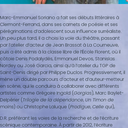
Marc-Emmanuel Soriano a fait ses débuts littéraires à
Clermont-Ferrand, dans ses carnets de poésie et ses
pérégrinations d’adolescent sous influence surréaliste.
Un peu plus tard, il a choisi la voie du théâtre, passant
par l’atelier d’acteur de Jean Brassat à La Courneuve,
puis a été admis à la classe libre de l’École Florent, où il
côtoie Denis Podalydès, Emmanuel Devos, Stanislas
Nordey ou José Garcia, ainsi qu’à l’atelier du TGP de
Saint-Denis dirigé par Philippe Duclos. Progressivement, il
mène un double parcours d’acteur et d’auteur-metteur
en scène, qui le conduira à collaborer avec différents
artistes comme Grégoire Ingold (
Gorgias
), Marc Baylet-
Delpérier (
Trilogie de la dépendance
,
Un Timon de
moins
) ou Christophe Laluque (
Prodigue
,
Celle qui
),
D.R.
préférant les voies de la recherche et de l’écriture
scénique contemporaine. À partir de 2012, l’écriture