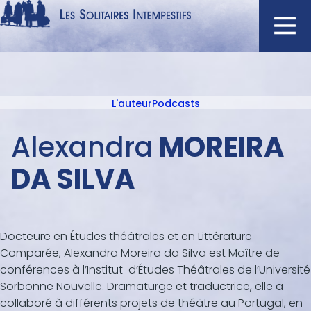
Aller
au
contenu
Navigation
principal
principale
L'auteur
Podcasts
ACCUEIL
Menu
NOUVEAUTÉS
auteur
Alexandra
MOREIRA
AUTEURS
DA SILVA
À L'AFFICHE
CATALOGUE
DISTINCTIONS
Docteure en Études théâtrales et en Littérature
CRITIQUES
Comparée, Alexandra Moreira da Silva est Maître de
conférences à l’Institut d’Études Théâtrales de l’Université
PODCASTS
Sorbonne Nouvelle. Dramaturge et traductrice, elle a
collaboré à différents projets de théâtre au Portugal, en