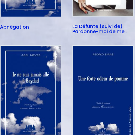
La Défunte (suivi de)
Abnégation
Pardonne-moi de me
trahir