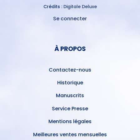
Crédits :
Digitale Deluxe
Se connecter
MENU
DU
MENU
COMPTE
PIED
DE
À PROPOS
DE
L'UTILISATEUR
PAGE
Contactez-nous
Historique
Manuscrits
Service Presse
Mentions légales
Meilleures ventes mensuelles