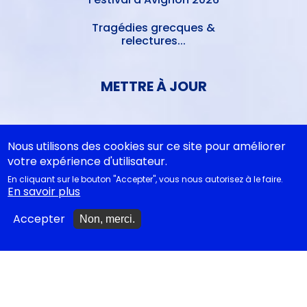
Tragédies grecques &
relectures...
METTRE À JOUR
Ajouter un spectacle
Nous utilisons des cookies sur ce site pour améliorer
Ajouter un événement
votre expérience d'utilisateur.
En cliquant sur le bouton "Accepter", vous nous autorisez à le faire.
La lettre des artistes à
En savoir plus
Emmanuel Macron
Accepter
Non, merci.
EN CLASSE
Documentations
pédagogiques