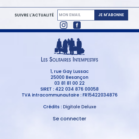
JE M'ABONNE
SUIVRE L'ACTUALITÉ
1, rue Gay Lussac
25000 Besançon
03 81 81 00 22
SIRET : 422 034 876 00058
TVA intracommunautaire : FR15422034876
Crédits :
Digitale Deluxe
Se connecter
MENU
DU
MENU
COMPTE