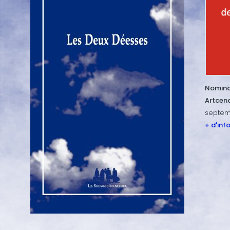
Nominat
Artcen
septem
+ d'inf