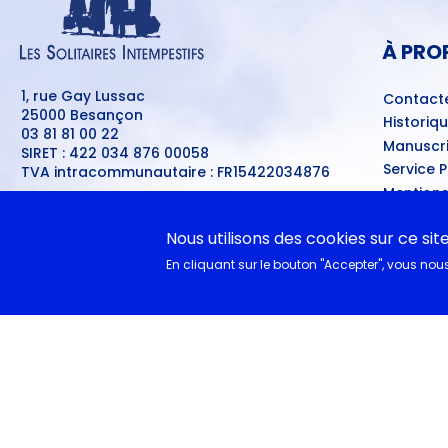
PIED
DE
PAGE
À PRO
1, rue Gay Lussac
Contact
25000 Besançon
Historiq
03 81 81 00 22
Manuscri
SIRET : 422 034 876 00058
Service 
TVA intracommunautaire : FR15422034876
Mentions
Crédits :
Digitale Deluxe
Meilleur
Nous utilisons des cookies sur ce sit
Se connecter
Conditio
MENU
Ventes d
DU
En cliquant sur le bouton "Accepter", vous nous 
COMPTE
A nouvea
DE
L'UTILISATEUR
EN CL
Documen
Collègie
Cycle 4 
littéra