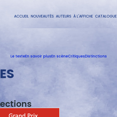
Aller
au
contenu
ACCUEIL
NOUVEAUTÉS
AUTEURS
À L'AFFICHE
CATALOGUE
Navigation
principal
principale
Le texte
En savoir plus
En scène
Critiques
Distinctions
SES
lections