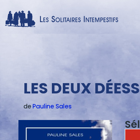
Menu
texte
LES DEUX DÉES
de
Pauline
Sales
Sé
Image