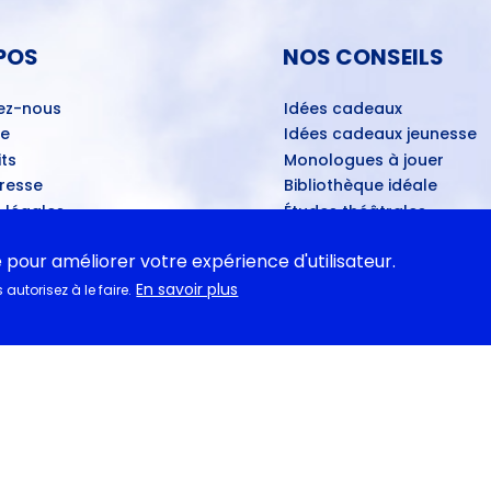
POS
NOS CONSEILS
ez-nous
Idées cadeaux
ue
Idées cadeaux jeunesse
ts
Monologues à jouer
Presse
Bibliothèque idéale
 légales
Études théâtrales
es ventes mensuelles
Festival d'Avignon 2026
e pour améliorer votre expérience d'utilisateur.
ns de dépôt
Tragédies grecques & rele
ans les théâtres
En savoir plus
autorisez à le faire.
u disponibles
ASSE
tations pédagogiques
ns
- Propositions d’œuvres
ires