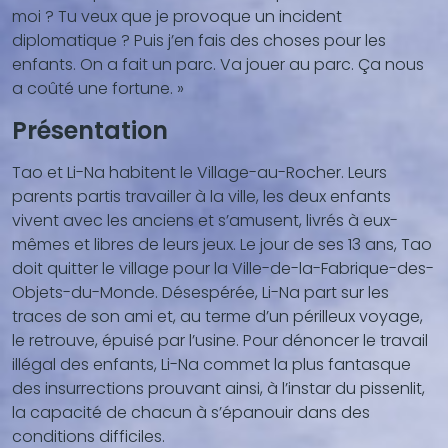
...)
moi ? Tu veux que je provoque un incident
diplomatique ? Puis j’en fais des choses pour les
enfants. On a fait un parc. Va jouer au parc. Ça nous
a coûté une fortune. »
Présentation
Tao et Li-Na habitent le Village-au-Rocher. Leurs
parents partis travailler à la ville, les deux enfants
vivent avec les anciens et s’amusent, livrés à eux-
mêmes et libres de leurs jeux.
Le jour de ses 13 ans, Tao
doit quitter le village pour la Ville-de-la-Fabrique-des-
Objets-du-Monde. Désespérée, Li-Na part sur les
traces de son ami et, au terme d’un périlleux voyage,
le retrouve, épuisé par l’usine. Pour dénoncer le travail
illégal des enfants, Li-Na commet la plus fantasque
des insurrections prouvant ainsi, à l’instar du pissenlit,
la capacité de chacun à s’épanouir dans des
conditions difficiles.