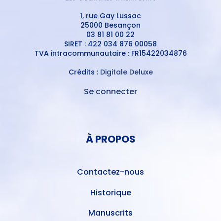
1, rue Gay Lussac
25000 Besançon
03 81 81 00 22
SIRET : 422 034 876 00058
TVA intracommunautaire : FR15422034876
Crédits :
Digitale Deluxe
Se connecter
MENU
DU
MENU
COMPTE
PIED
DE
À PROPOS
DE
L'UTILISATEUR
PAGE
Contactez-nous
Historique
Manuscrits