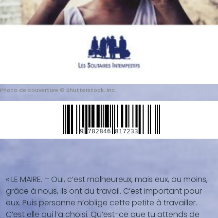
Photo de couverture © Shutterstock, Inc.
9
782846
817233
Blocs
de
« LE MAIRE.
–
Oui, c’est malheureux, mais eux, au moins,
contenu
grâce à nous, ils ont du travail. C’est important pour
(texte,
eux. Puis personne n’oblige cette petite à travailler.
vidéo,
C’est elle qui l’a choisi. Qu’est-ce que tu attends de