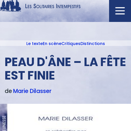
Aller
au
contenu
Navigation
principal
principale
Le texte
En scène
Critiques
Distinctions
ACCUEIL
Menu
NOUVEAUTÉS
texte
PEAU D'ÂNE – LA FÊTE
AUTEURS
EST FINIE
À L'AFFICHE
CATALOGUE
de
Marie
Dilasser
DISTINCTIONS
CRITIQUES
PODCASTS