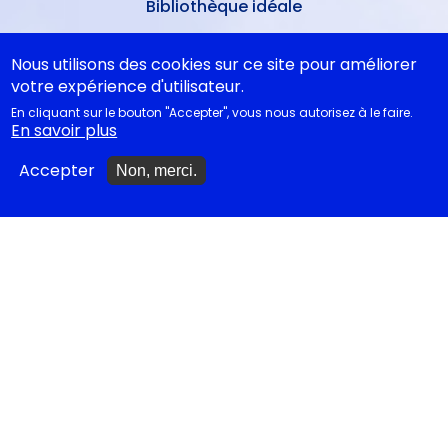
Bibliothèque idéale
Études théâtrales
Nous utilisons des cookies sur ce site pour améliorer
votre expérience d'utilisateur.
Festival d'Avignon 2026
En cliquant sur le bouton "Accepter", vous nous autorisez à le faire.
Tragédies grecques &
En savoir plus
relectures...
Accepter
Non, merci.
METTRE À JOUR
Ajouter un spectacle
Ajouter un événement
La lettre des artistes à
Emmanuel Macron