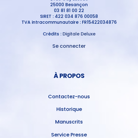
25000 Besançon
03 81 81 00 22
SIRET : 422 034 876 00058
TVA intracommunautaire : FR15422034876
Crédits :
Digitale Deluxe
Se connecter
MENU
DU
MENU
COMPTE
PIED
DE
À PROPOS
DE
L'UTILISATEUR
PAGE
Contactez-nous
Historique
Manuscrits
Service Presse