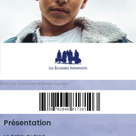
Photo de couverture © Daniël Logchies
9
782846
817103
Présentation
Blocs
de