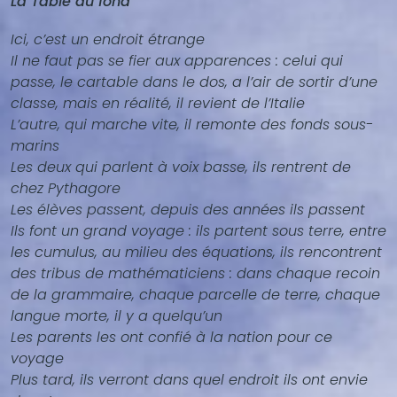
La Table du fond
contenu
(texte,
Ici, c’est un endroit étrange
vidéo,
Il ne faut pas se fier aux apparences : celui qui
...)
passe, le cartable dans le dos, a l’air de sortir d’une
classe, mais en réalité, il revient de l’Italie
L’autre, qui marche vite, il remonte des fonds sous-
marins
Les deux qui parlent à voix basse, ils rentrent de
chez Pythagore
Les élèves passent, depuis des années ils passent
Ils font un grand voyage : ils partent sous terre, entre
les cumulus, au milieu des équations, ils rencontrent
des tribus de mathématiciens : dans chaque recoin
de la grammaire, chaque parcelle de terre, chaque
langue morte, il y a quelqu’un
Les parents les ont confié à la nation pour ce
voyage
Plus tard, ils verront dans quel endroit ils ont envie