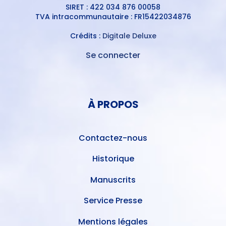
SIRET : 422 034 876 00058
TVA intracommunautaire : FR15422034876
Crédits :
Digitale Deluxe
Se connecter
MENU
DU
MENU
COMPTE
PIED
DE
À PROPOS
DE
L'UTILISATEUR
PAGE
Contactez-nous
Historique
Manuscrits
Service Presse
Mentions légales