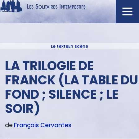
Aller
au
contenu
Navigation
principal
principale
Le texte
En scène
ACCUEIL
Menu
NOUVEAUTÉS
texte
LA TRILOGIE DE
AUTEURS
FRANCK (LA TABLE DU
À L'AFFICHE
FOND ; SILENCE ; LE
CATALOGUE
DISTINCTIONS
SOIR)
CRITIQUES
PODCASTS
de
François
Cervantes