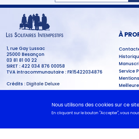
MENU
PIED
DE
PAGE
À PRO
1, rue Gay Lussac
Contact
25000 Besançon
Historiq
03 81 81 00 22
Manuscri
SIRET : 422 034 876 00058
Service 
TVA intracommunautaire : FR15422034876
Mentions
Crédits :
Digitale Deluxe
Meilleur
Se connecter
Conditio
MENU
Ventes d
DU
Nous utilisons des cookies sur ce sit
COMPTE
A nouvea
DE
En cliquant sur le bouton "Accepter", vous nous 
L'UTILISATEUR
EN CL
Documen