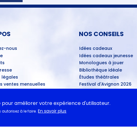
POS
NOS CONSEILS
ez-nous
Idées cadeaux
ue
Idées cadeaux jeunesse
ts
Monologues à jouer
Presse
Bibliothèque idéale
 légales
Études théâtrales
es ventes mensuelles
Festival d'Avignon 2026
ns de dépôt
Tragédies grecques & rele
ans les théâtres
e pour améliorer votre expérience d'utilisateur.
u disponibles
En savoir plus
autorisez à le faire.
ASSE
tations pédagogiques