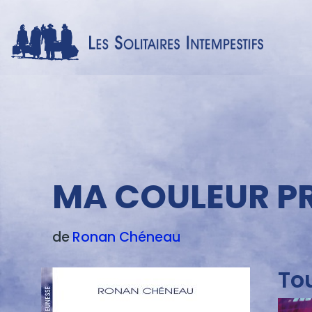
Menu
texte
MA COULEUR PR
de
Ronan
Chéneau
To