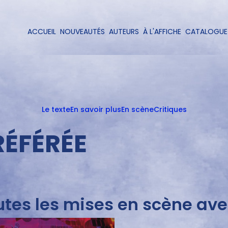
Aller
au
contenu
ACCUEIL
NOUVEAUTÉS
AUTEURS
À L'AFFICHE
CATALOGUE
Navigation
principal
principale
Le texte
En savoir plus
En scène
Critiques
ÉFÉRÉE
utes les mises en scène ave