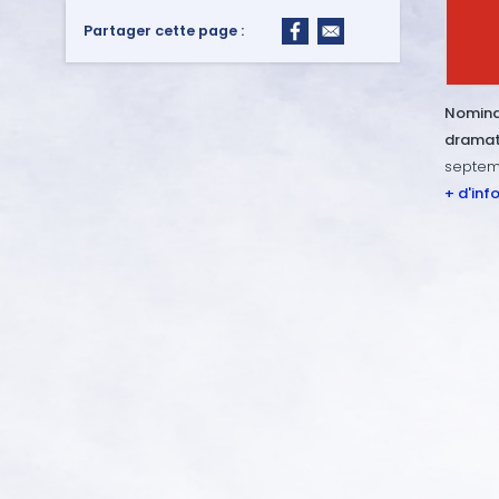
Partager cette page :
Nominat
dramat
septem
+ d'inf