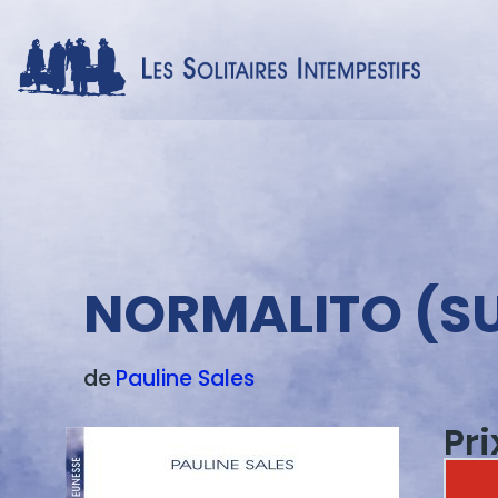
Menu
texte
NORMALITO (SUI
de
Pauline
Sales
Pr
Image