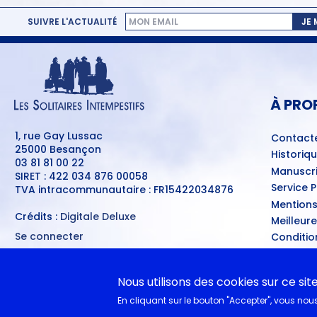
SUIVRE L'ACTUALITÉ
JE
MENU
PIED
DE
PAGE
À PRO
1, rue Gay Lussac
Contact
25000 Besançon
Historiq
03 81 81 00 22
Manuscri
SIRET : 422 034 876 00058
Service 
TVA intracommunautaire : FR15422034876
Mentions
Crédits :
Digitale Deluxe
Meilleur
Se connecter
Conditio
MENU
Ventes d
DU
COMPTE
A nouvea
DE
Nous utilisons des cookies sur ce sit
L'UTILISATEUR
En cliquant sur le bouton "Accepter", vous nous 
EN CL