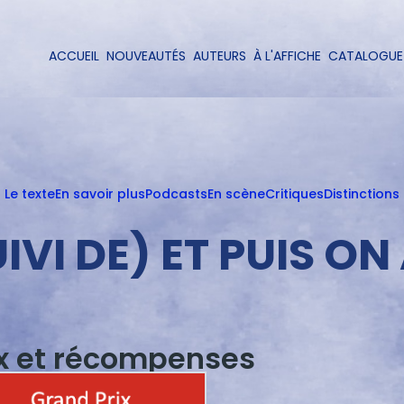
Aller
au
contenu
ACCUEIL
NOUVEAUTÉS
AUTEURS
À L'AFFICHE
CATALOGUE
Navigation
principal
principale
Le texte
En savoir plus
Podcasts
En scène
Critiques
Distinctions
VI DE) ET PUIS ON 
ix et récompenses