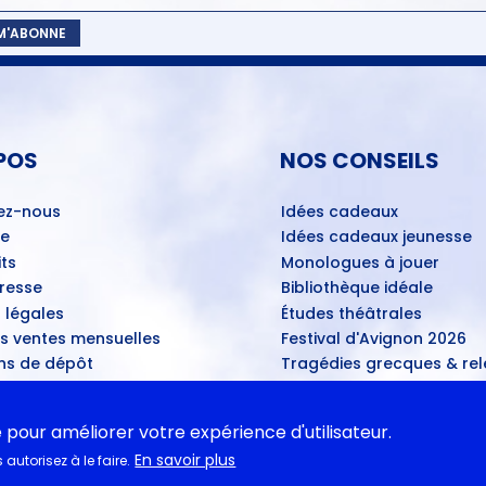
 M'ABONNE
POS
NOS CONSEILS
ez-nous
Idées cadeaux
ue
Idées cadeaux jeunesse
ts
Monologues à jouer
Presse
Bibliothèque idéale
 légales
Études théâtrales
es ventes mensuelles
Festival d'Avignon 2026
ns de dépôt
Tragédies grecques & rele
ans les théâtres
u disponibles
e pour améliorer votre expérience d'utilisateur.
En savoir plus
autorisez à le faire.
ASSE