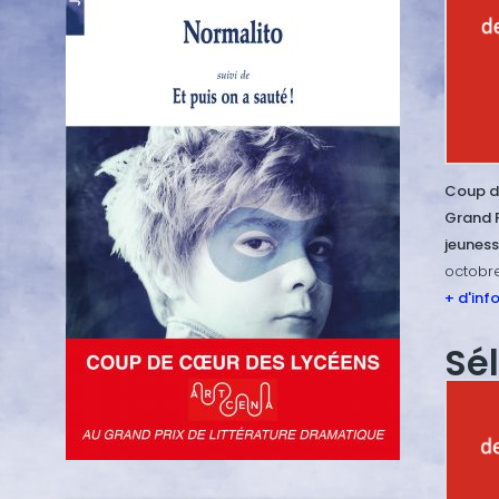
Coup d
Grand P
jeunes
octobr
+ d'inf
Sé
Image