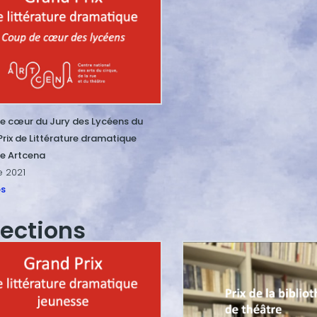
e cœur du Jury des Lycéens du
rix de Littérature dramatique
se Artcena
e 2021
os
lections
Image