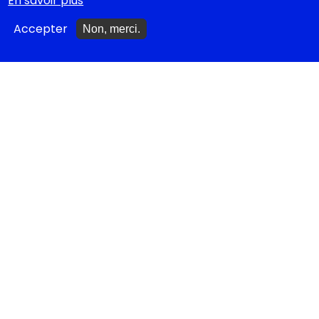
En savoir plus
Festival d'Avignon 2026
Accepter
Non, merci.
Tragédies grecques &
relectures...
METTRE À JOUR
Ajouter un spectacle
Ajouter un événement
La lettre des artistes à
Emmanuel Macron
EN CLASSE
Documentations