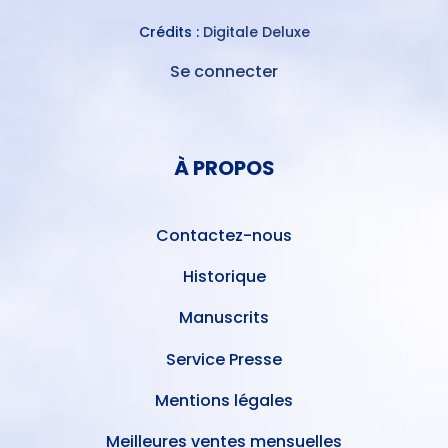
Crédits :
Digitale Deluxe
Se connecter
MENU
DU
MENU
COMPTE
PIED
DE
À PROPOS
DE
L'UTILISATEUR
PAGE
Contactez-nous
Historique
Manuscrits
Service Presse
Mentions légales
Meilleures ventes mensuelles