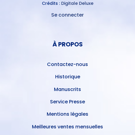
Crédits :
Digitale Deluxe
Se connecter
MENU
DU
MENU
COMPTE
PIED
DE
À PROPOS
DE
L'UTILISATEUR
PAGE
Contactez-nous
Historique
Manuscrits
Service Presse
Mentions légales
Meilleures ventes mensuelles