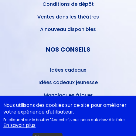
Conditions de dépôt
Ventes dans les théâtres
A nouveau disponibles
NOS CONSEILS
Idées cadeaux
Idées cadeaux jeunesse
Monologues à jouer
Nous utilisons des cookies sur ce site pour améliorer
Bibliothèque idéale
votre expérience d'utilisateur.
Études théâtrales
En cliquant sur le bouton "Accepter", vous nous autorisez à le faire.
En savoir plus
Festival d'Avignon 2026