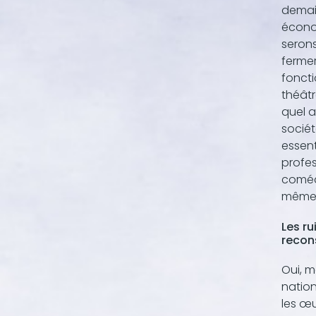
demain
économ
seron
fermer
foncti
théâtr
quel a
sociét
essent
profes
comédi
même 
Les r
recon
Oui, m
nation
les œu