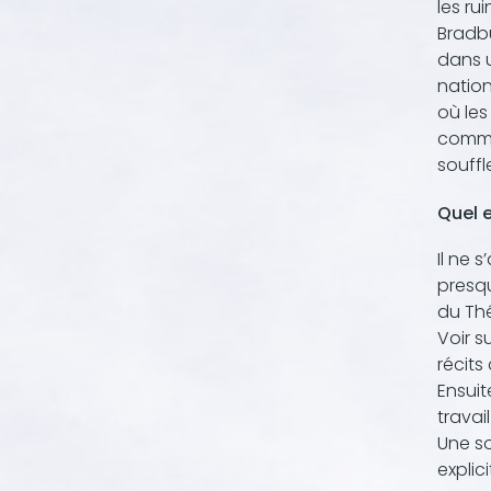
les ru
Bradbu
dans u
nation
où les
comme 
souff
Quel e
Il ne 
presqu
du Thé
Voir s
récits
Ensuit
travai
Une so
explic