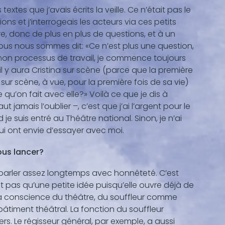
 textes que j’avais écrits la veille. Ce n’était pas le
ns et j’interrogeais les acteurs via ces petits
re, donc de plus en plus de questions, et à un
us nous sommes dit: «Ce n’est plus une question,
 mon processus de travail, je commence toujours
 il y aura Cristina sur scène (parce que la première
e sur scène, à vue, pour la première fois de sa vie)
e qu’on fait avec elle?» Voilà ce que je dis à
ut jamais l’oublier –, c’est que j’ai l’argent pour le
je suis entré au Théâtre national. Sinon, je n’ai
i ont envie d’essayer avec moi.
ous lancer?
 parler assez longtemps avec honnêteté. C’est
t pas qu’une petite idée puisqu’elle ouvre déjà de
 la conscience du théâtre, du souffleur comme
âtiment théâtral. La fonction du souffleur
s. Le régisseur général, par exemple, a aussi