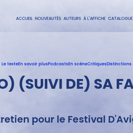
Aller
au
contenu
ACCUEIL
NOUVEAUTÉS
AUTEURS
À L'AFFICHE
CATALOGUE
Navigation
principal
principale
Le texte
En savoir plus
Podcasts
En scène
Critiques
Distinctions
O) (SUIVI DE) SA 
retien pour le Festival D'Av