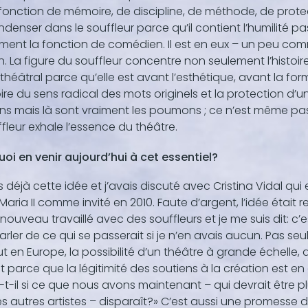
fonction de mémoire, de discipline, de méthode, de protec
ndenser dans le souffleur parce qu’il contient l’humilité
ment la fonction de comédien. Il est en eux – un peu co
n. La figure du souffleur concentre non seulement l’histoi
théâtral parce qu’elle est avant l’esthétique, avant la forme
e du sens radical des mots originels et la protection d’u
s mais là sont vraiment les poumons ; ce n’est même pa
ffleur exhale l’essence du théâtre.
oi en venir aujourd’hui à cet essentiel?
s déjà cette idée et j’avais discuté avec Cristina Vidal qui
aria II comme invité en 2010. Faute d’argent, l’idée était re
e nouveau travaillé avec des souffleurs et je me suis dit: 
arler de ce qui se passerait si je n’en avais aucun. Pas s
t en Europe, la possibilité d’un théâtre à grande échelle
nt parce que la légitimité des soutiens à la création est 
t-il si ce que nous avons maintenant – qui devrait être
es autres artistes – disparaît?» C’est aussi une promesse d