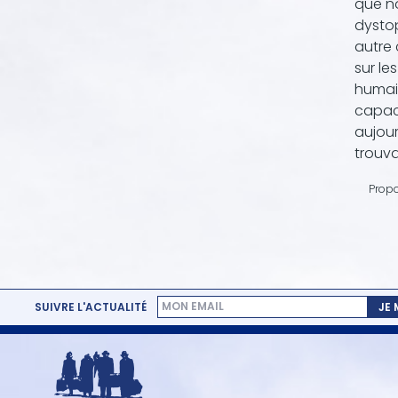
que no
dystop
autre 
sur le
humain
capaci
aujour
trouva
Propo
SUIVRE L'ACTUALITÉ
JE
MENU
PIED
DE
PAGE