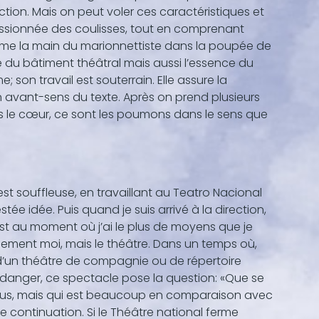
tion. Mais on peut voler ces caractéristiques et
 passionnée des coulisses, tout en comprenant
mme la main du marionnettiste dans la poupée de
re du bâtiment théâtral mais aussi l’essence du
; son travail est souterrain. Elle assure la
n avant-sens du texte. Après on prend plusieurs
s le cœur, ce sont les poumons dans le sens que
 est souffleuse, en travaillant au Teatro Nacional
stée idée. Puis quand je suis arrivé à la direction,
c’est au moment où j’ai le plus de moyens que je
eulement moi, mais le théâtre. Dans un temps où,
, d’un théâtre de compagnie ou de répertoire
en danger, ce spectacle pose la question: «Que se
 plus, mais qui est beaucoup en comparaison avec
e continuation. Si le Théâtre national ferme