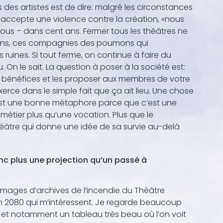
des artistes est de dire: malgré les circonstances
 accepte une violence contre la création, «nous
us – dans cent ans. Fermer tous les théâtres ne
ations, ces compagnies des poumons qui
uines. Si tout ferme, on continue à faire du
. On le sait. La question à poser à la société est:
es bénéfices et les proposer aux membres de votre
xerce dans le simple fait que ça ait lieu. Une chose
n est une bonne métaphore parce que c’est une
métier plus qu’une vocation. Plus que le
héâtre qui donne une idée de sa survie au-delà
nc plus une projection qu’un passé à
 images d’archives de l’incendie du Théâtre
 en 2080 qui m’intéressent. Je regarde beaucoup
e, et notamment un tableau très beau où l’on voit