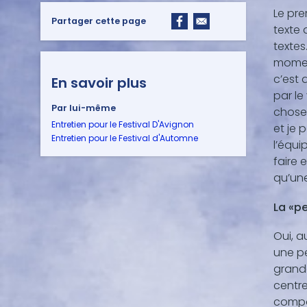
Le pre
Partager cette page
texte 
textes
moment
c’est 
En savoir plus
par le
Par lui-même
chose 
Entretien pour le Festival D'Avignon
et je 
Entretien pour le Festival d'Automne
l’équi
faire 
qu’une
La «pe
Oui, a
une pe
grande
centre
compor