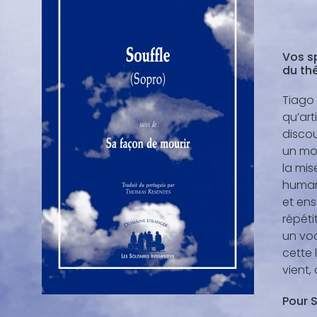
Vos s
du th
Tiago 
qu’art
discou
un mou
la mis
humani
et ens
répéti
un voc
cette 
vient,
Pour 