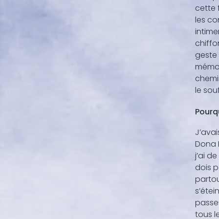
cette 
les co
intime
chiffo
geste 
mémoir
chemin
le sou
Pourqu
J’avai
Dona M
j’ai d
dois p
partou
s’étei
passe-
tous l