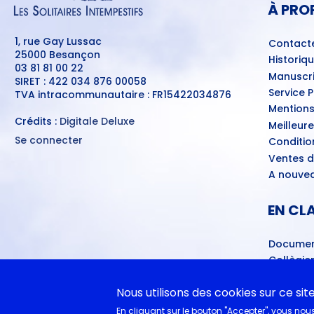
À PRO
1, rue Gay Lussac
Contact
25000 Besançon
Historiq
03 81 81 00 22
Manuscri
SIRET : 422 034 876 00058
Service 
TVA intracommunautaire : FR15422034876
Mentions
Crédits :
Digitale Deluxe
Meilleur
Se connecter
Conditio
MENU
Ventes d
DU
COMPTE
A nouvea
DE
L'UTILISATEUR
EN CL
Documen
Collègie
Cycle 4 
littéra
Nous utilisons des cookies sur ce sit
Lycéens
En cliquant sur le bouton "Accepter", vous nous 