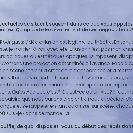
pectacles se situent souvent dans ce que vous appelez l
éâtre». Qu’apporte le dévoilement de ces négociations
Rodrigues: L’idée d’illusion est légitime au théâtre. En tan
iste, je n’ai rien à voir avec elle. L’illusion n’est pas mon
rs politiques ou esthétiques opaques, ils imposent, discipli
vement, une projection déterminés à l’avance. Face à cela, 
e en scène servent à créer de la transparence et à mettr
tés. Il est très important pour moi d’inventer un code, u
emble. Les premières minutes de mes spectacles reprodui
tions. Qu’est-ce que c’est? Qu’est-ce qu’on vise? Il faut i
abulaire que nous aurions créé entre nous et décider d’y v
langue et se rappeler en tant qu’artiste, sur scène, chaque
 où suis «je» dans ce monde-là.
Souffle, de quoi disposiez-vous au début des répétition