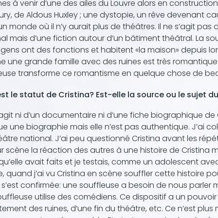
ines à venir d’une des ailes du Louvre alors en constructio
ry, de Aldous Huxley ; une dystopie, un rêve devenant c
n monde où il n’y aurait plus de théâtres. Il ne s’agit p
al mais d’une fiction autour d’un bâtiment théâtral. La sou
 gens ont des fonctions et habitent «la maison» depuis l
une grande famille avec des ruines est très romantique m
leuse transforme ce romantisme en quelque chose de be
st le statut de Cristina? Est-elle la source ou le sujet 
s’agit ni d’un documentaire ni d’une fiche biographique de C
e une biographie mais elle n’est pas authentique. J’ai co
âtre national. J’ai peu questionné Cristina avant les répé
ur scène la réaction des autres à une histoire de Cristina me 
 qu’elle avait faits et je testais, comme un adolescent avec
e, quand j’ai vu Cristina en scène souffler cette histoire 
l s’est confirmée: une souffleuse a besoin de nous parler m
uffleuse utilise des comédiens. Ce dispositif a un pouvoir
itement des ruines, d’une fin du théâtre, etc. Ce n’est plus 