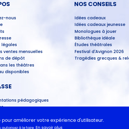
POS
NOS CONSEILS
ez-nous
Idées cadeaux
ue
Idées cadeaux jeunesse
ts
Monologues à jouer
Presse
Bibliothèque idéale
 légales
Études théâtrales
es ventes mensuelles
Festival d'Avignon 2026
ns de dépôt
Tragédies grecques & rele
ans les théâtres
u disponibles
ASSE
tations pédagogiques
ns
- Propositions d’œuvres
ires
e pour améliorer votre expérience d'utilisateur.
En savoir plus
autorisez à le faire.