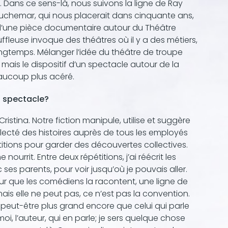
n. Dans ce sens-là, nous suivons la ligne de Ray
auchemar, qui nous placerait dans cinquante ans,
as d’une pièce documentaire autour du Théâtre
ffleuse invoque des théâtres où il y a des métiers,
ongtemps. Mélanger l’idée du théâtre de troupe
ais le dispositif d’un spectacle autour de la
aucoup plus acéré.
du spectacle?
ristina. Notre fiction manipule, utilise et suggère
llecté des histoires auprès de tous les employés
titions pour garder des découvertes collectives.
nourrit. Entre deux répétitions, j’ai réécrit les
 ses parents, pour voir jusqu’où je pouvais aller.
pour que les comédiens la racontent, une ligne de
ais elle ne peut pas, ce n’est pas la convention.
 peut-être plus grand encore que celui qui parle
moi, l’auteur, qui en parle; je sers quelque chose