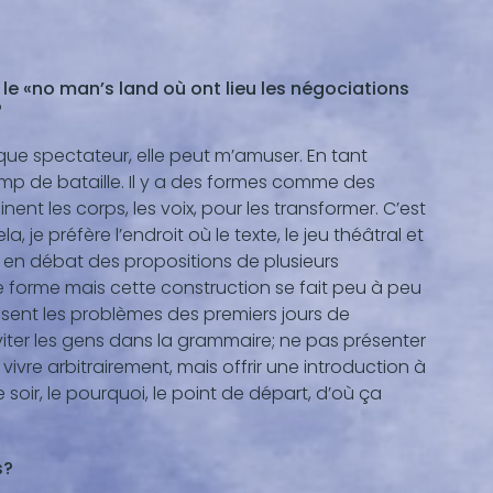
e «no man’s land où ont lieu les négociations
?
t que spectateur, elle peut m’amuser. En tant
 champ de bataille. Il y a des formes comme des
nent les corps, les voix, pour les transformer. C’est
je préfère l’endroit où le texte, le jeu théâtral et
e en débat des propositions de plusieurs
ne forme mais cette construction se fait peu à peu
sent les problèmes des premiers jours de
nviter les gens dans la grammaire; ne pas présenter
ivre arbitrairement, mais offrir une introduction à
 soir, le pourquoi, le point de départ, d’où ça
s?