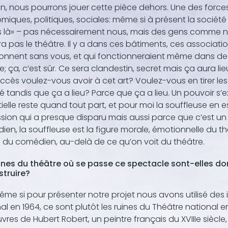
, nous pourrons jouer cette pièce dehors. Une des forces 
iques, politiques, sociales: même si à présent la société
s là» – pas nécessairement nous, mais des gens comme no
a pas le théâtre. Il y a dans ces bâtiments, ces associ
onnent sans vous, et qui fonctionneraient même dans des r
e; ça, c’est sûr. Ce sera clandestin, secret mais ça aura lieu
ccès voulez-vous avoir à cet art? Voulez-vous en tirer l
é tandis que ça a lieu? Parce que ça a lieu. Un pouvoir s’e
ielle reste quand tout part, et pour moi la souffleuse e
sion qui a presque disparu mais aussi parce que c’est un 
en, la souffleuse est la figure morale, émotionnelle du t
du comédien, au-delà de ce qu’on voit du théâtre.
uines du théâtre où se passe ce spectacle sont-elles do
struire?
ême si pour présenter notre projet nous avons utilisé des
al en 1964, ce sont plutôt les ruines du Théâtre national
vres de Hubert Robert, un peintre français du XVIIIe siècl