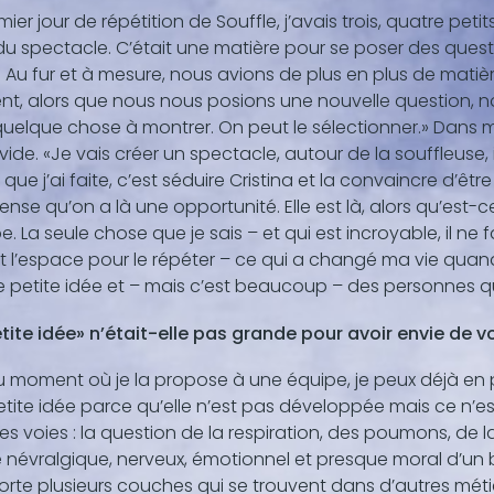
mier jour de répétition de Souffle, j’avais trois, quatre petits
du spectacle. C’était une matière pour se poser des questio
. Au fur et à mesure, nous avions de plus en plus de matiè
, alors que nous nous posions une nouvelle question, no
quelque chose à montrer. On peut le sélectionner.» Dans
 vide. «Je vais créer un spectacle, autour de la souffleuse,
que j’ai faite, c’est séduire Cristina et la convaincre d’êtr
pense qu’on a là une opportunité. Elle est là, alors qu’est-c
pe. La seule chose que je sais – et qui est incroyable, il ne fa
et l’espace pour le répéter – ce qui a changé ma vie quand 
 petite idée et – mais c’est beaucoup – des personnes qu
tite idée» n’était-elle pas grande pour avoir envie de v
u moment où je la propose à une équipe, je peux déjà en
tite idée parce qu’elle n’est pas développée mais ce n’es
s voies : la question de la respiration, des poumons, de
 névralgique, nerveux, émotionnel et presque moral d’un b
te plusieurs couches qui se trouvent dans d’autres métier