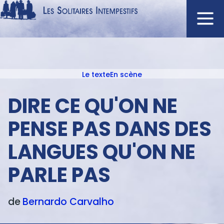
Aller
au
contenu
Navigation
principal
principale
Le texte
En scène
ACCUEIL
Menu
NOUVEAUTÉS
texte
DIRE CE QU'ON NE
AUTEURS
PENSE PAS DANS DES
À L'AFFICHE
LANGUES QU'ON NE
CATALOGUE
DISTINCTIONS
PARLE PAS
CRITIQUES
PODCASTS
de
Bernardo
Carvalho