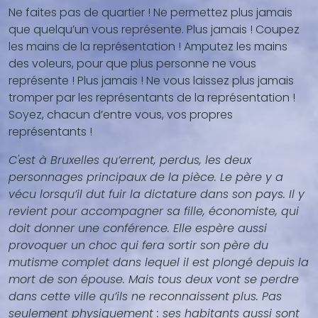
Ne faites pas de quartier ! Ne permettez plus jamais
contenu
que quelqu’un vous représente. Plus jamais ! Coupez
(texte,
les mains de la représentation ! Amputez les mains
vidéo,
des voleurs, pour que plus personne ne vous
...)
représente ! Plus jamais ! Ne vous laissez plus jamais
tromper par les représentants de la représentation !
Soyez, chacun d’entre vous, vos propres
représentants !
C'est à Bruxelles qu’errent, perdus, les deux
personnages principaux de la pièce. Le père y a
vécu lorsqu’il dut fuir la dictature dans son pays. Il y
revient pour accompagner sa fille, économiste, qui
doit donner une conférence. Elle espère aussi
provoquer un choc qui fera sortir son père du
mutisme complet dans lequel il est plongé depuis la
mort de son épouse. Mais tous deux vont se perdre
dans cette ville qu’ils ne reconnaissent plus. Pas
seulement physiquement : ses habitants aussi sont