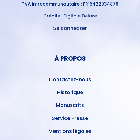
TVA intracommunautaire : FR15422034876
Crédits :
Digitale Deluxe
Se connecter
MENU
DU
MENU
COMPTE
PIED
DE
À PROPOS
DE
L'UTILISATEUR
PAGE
Contactez-nous
Historique
Manuscrits
Service Presse
Mentions légales