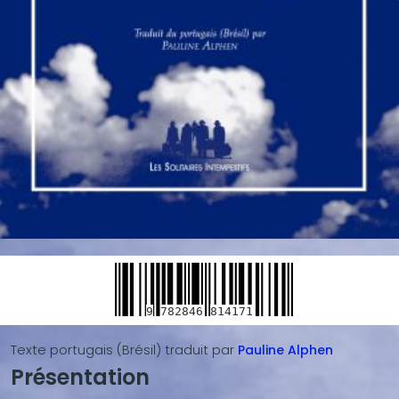
9
782846
814171
Texte portugais (Brésil)
traduit par
Pauline
Alphen
Présentation
Blocs
de