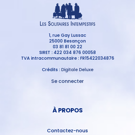
1, rue Gay Lussac
25000 Besançon
03 81 81 00 22
SIRET : 422 034 876 00058
TVA intracommunautaire : FR15422034876
Crédits :
Digitale Deluxe
Se connecter
MENU
DU
MENU
COMPTE
PIED
DE
À PROPOS
DE
L'UTILISATEUR
PAGE
Contactez-nous