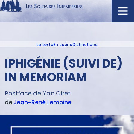
Aller
au
contenu
Navigation
principal
principale
Le texte
En scène
Distinctions
ACCUEIL
Menu
NOUVEAUTÉS
texte
IPHIGÉNIE (SUIVI DE)
AUTEURS
IN MEMORIAM
À L'AFFICHE
CATALOGUE
Postface de Yan Ciret
DISTINCTIONS
de
Jean-René
Lemoine
CRITIQUES
PODCASTS