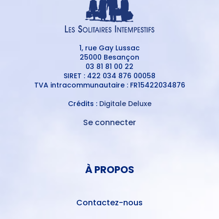
1, rue Gay Lussac
25000 Besançon
03 81 81 00 22
SIRET : 422 034 876 00058
TVA intracommunautaire : FR15422034876
Crédits :
Digitale Deluxe
Se connecter
MENU
DU
MENU
COMPTE
PIED
DE
À PROPOS
DE
L'UTILISATEUR
PAGE
Contactez-nous