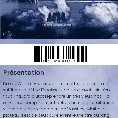
9
782846
811699
Présentation
Blocs
de
Dire qu’Anatoli Vassiliev est un metteur en scène ne
contenu
suffit pas à définir l’épaisseur de son travail‚ loin s’en
(texte,
faut. Il faudra plutôt reprendre un très vieux mot – ici
vidéo,
en France complètement défraîchi‚ mais parfaitement
...)
vivant pour dire le parcours de Vassiliev : Maître de
plateau. Il est de ceux qui élèvent le théâtre au rang