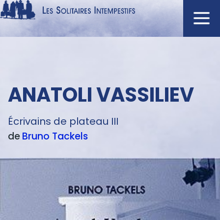
Aller
au
contenu
Navigation
principal
principale
ACCUEIL
Menu
ANATOLI VASSILIEV
NOUVEAUTÉS
texte
AUTEURS
Écrivains de plateau III
À L'AFFICHE
de
Bruno
Tackels
CATALOGUE
DISTINCTIONS
CRITIQUES
PODCASTS