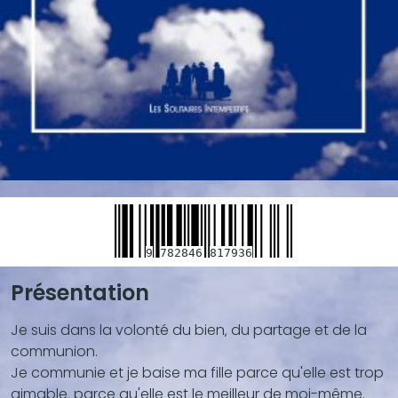
9
782846
817936
Présentation
Blocs
de
Je suis dans la volonté du bien‚ du partage et de la
contenu
communion.
(texte,
Je communie et je baise ma fille parce qu'elle est trop
vidéo,
aimable‚ parce qu'elle est le meilleur de moi-même‚
...)