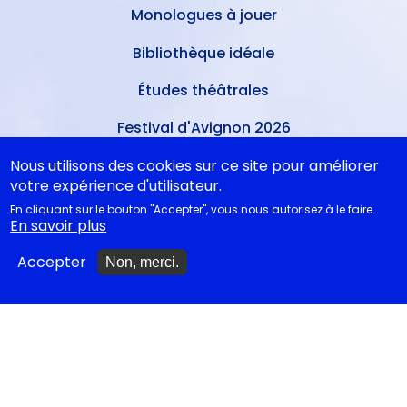
Monologues à jouer
Bibliothèque idéale
Études théâtrales
Festival d'Avignon 2026
Tragédies grecques &
Nous utilisons des cookies sur ce site pour améliorer
relectures...
votre expérience d'utilisateur.
En cliquant sur le bouton "Accepter", vous nous autorisez à le faire.
En savoir plus
METTRE À JOUR
Accepter
Non, merci.
Ajouter un spectacle
Ajouter un événement
La lettre des artistes à
Emmanuel Macron