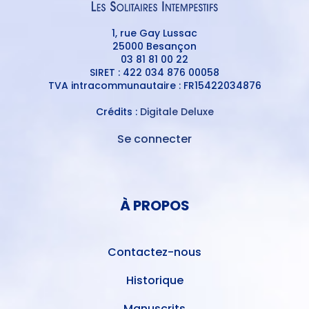
1, rue Gay Lussac
25000 Besançon
03 81 81 00 22
SIRET : 422 034 876 00058
TVA intracommunautaire : FR15422034876
Crédits :
Digitale Deluxe
Se connecter
MENU
DU
MENU
COMPTE
PIED
DE
À PROPOS
DE
L'UTILISATEUR
PAGE
Contactez-nous
Historique
Manuscrits