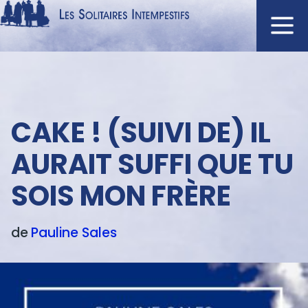
Aller
au
contenu
Navigation
principal
principale
ACCUEIL
Menu
CAKE ! (SUIVI DE) IL
NOUVEAUTÉS
texte
AUTEURS
AURAIT SUFFI QUE TU
À L'AFFICHE
SOIS MON FRÈRE
CATALOGUE
DISTINCTIONS
de
Pauline
Sales
CRITIQUES
PODCASTS