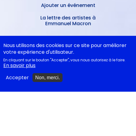
Ajouter un événement
La lettre des artistes à
Emmanuel Macron
EN CLASSE
Nous utilisons des cookies sur ce site pour améliorer
votre expérience d'utilisateur.
En cliquant sur le bouton "Accepter", vous nous autorisez à le faire.
Documentations
En savoir plus
pédagogiques
Accepter
Non, merci.
Collègiens
Cycle 4 - Propositions
d’œuvres littéraires
Lycéens
Juste la fin du monde au Bac