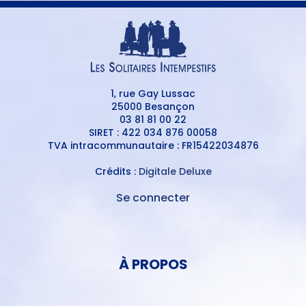
1, rue Gay Lussac
25000 Besançon
03 81 81 00 22
SIRET : 422 034 876 00058
TVA intracommunautaire : FR15422034876
Crédits :
Digitale Deluxe
Se connecter
MENU
DU
MENU
COMPTE
PIED
DE
À PROPOS
DE
L'UTILISATEUR
PAGE