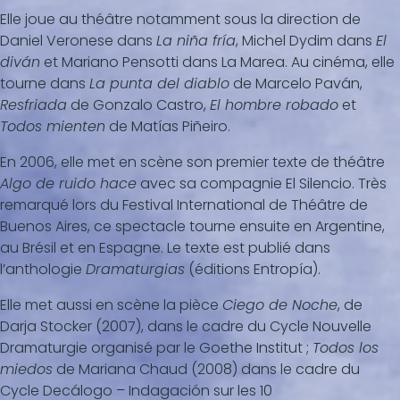
Elle joue au théâtre notamment sous la direction de
Daniel Veronese dans
La niña fría
, Michel Dydim dans
El
diván
et Mariano Pensotti dans La Marea. Au cinéma, elle
tourne dans
La punta del diablo
de Marcelo Paván,
Resfriada
de Gonzalo Castro,
El hombre robado
et
Todos mienten
de Matías Piñeiro.
En 2006, elle met en scène son premier texte de théâtre
Algo de ruido hace
avec sa compagnie El Silencio. Très
remarqué lors du Festival International de Théâtre de
Buenos Aires, ce spectacle tourne ensuite en Argentine,
au Brésil et en Espagne. Le texte est publié dans
l’anthologie
Dramaturgias
(éditions Entropía).
Elle met aussi en scène la pièce
Ciego de Noche
, de
Darja Stocker (2007), dans le cadre du Cycle Nouvelle
Dramaturgie organisé par le Goethe Institut ;
Todos los
miedos
de Mariana Chaud (2008) dans le cadre du
Cycle Decálogo – Indagación sur les 10