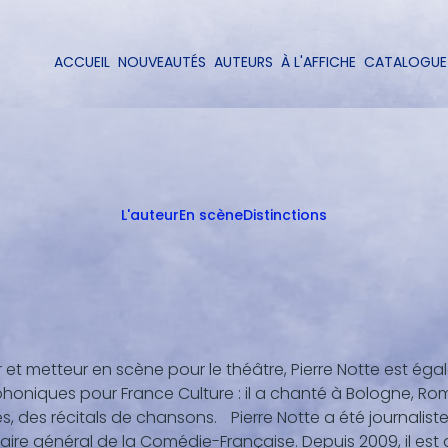
Aller
au
contenu
ACCUEIL
NOUVEAUTÉS
AUTEURS
À L'AFFICHE
CATALOGUE
Navigation
principal
principale
L'auteur
En scène
Distinctions
 et metteur en scène pour le théâtre, Pierre Notte est é
honiques pour France Culture : il a chanté à Bologne, R
es, des récitals de chansons. Pierre Notte a été journalis
aire général de la Comédie-Française. Depuis 2009, il est