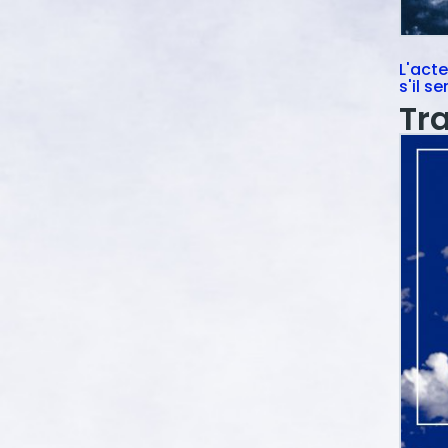
L'acte
s'il s
chos
Tr