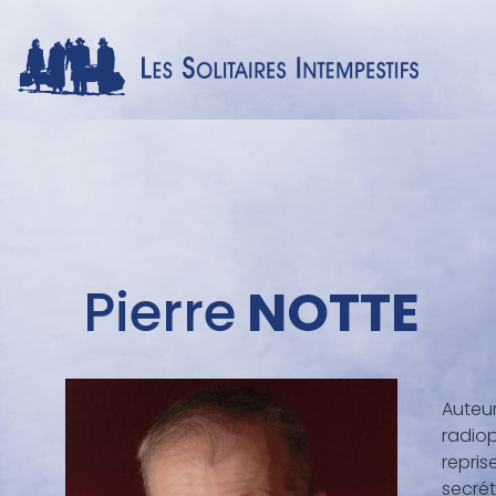
Menu
auteur
Pierre
NOTTE
Auteur
radiop
repris
secrét