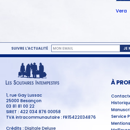
Vera
SUIVRE L'ACTUALITÉ
JE
MENU
PIED
DE
PAGE
À PRO
1, rue Gay Lussac
Contact
25000 Besançon
Historiq
03 81 81 00 22
Manuscri
SIRET : 422 034 876 00058
Service 
TVA intracommunautaire : FR15422034876
Mentions
Crédits :
Digitale Deluxe