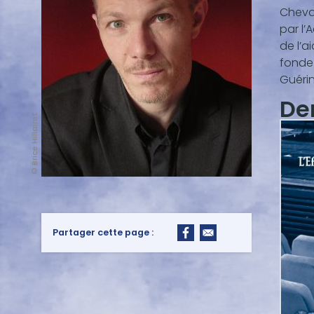
Cheval
par l’
de l’a
fonde
Guérin
De
© Brice Hillairet
Partager cette page :