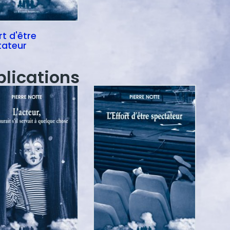
rt d'être
tateur
blications