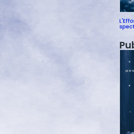
L'Effo
spec
Pu