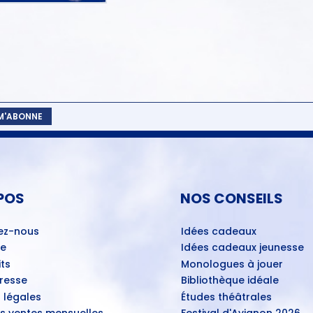
 M'ABONNE
POS
NOS CONSEILS
ez-nous
Idées cadeaux
ue
Idées cadeaux jeunesse
ts
Monologues à jouer
Presse
Bibliothèque idéale
 légales
Études théâtrales