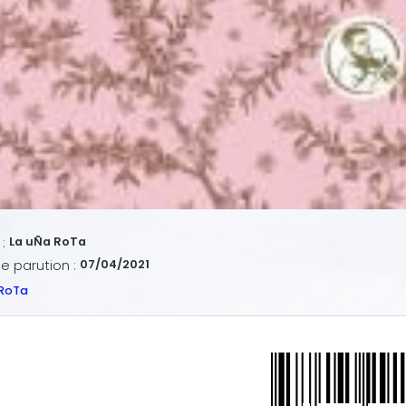
:
La uÑa RoTa
e parution :
07/04/2021
 RoTa