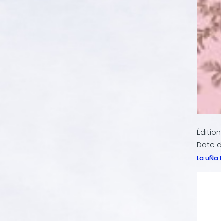
Édition 
Date d
La uÑa