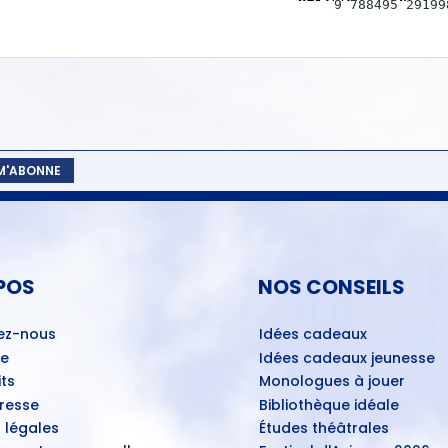
9
788495
29199
 M'ABONNE
POS
NOS CONSEILS
ez-nous
Idées cadeaux
ue
Idées cadeaux jeunesse
ts
Monologues à jouer
Presse
Bibliothèque idéale
 légales
Études théâtrales