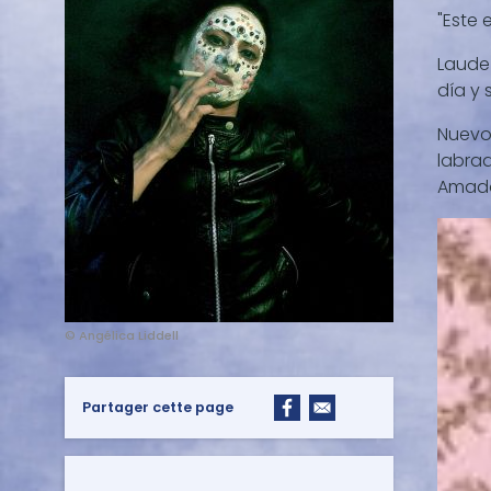
"Este 
Laude 
día y 
Nuevo 
labrad
Amado
© Angélica Liddell
Partager cette page