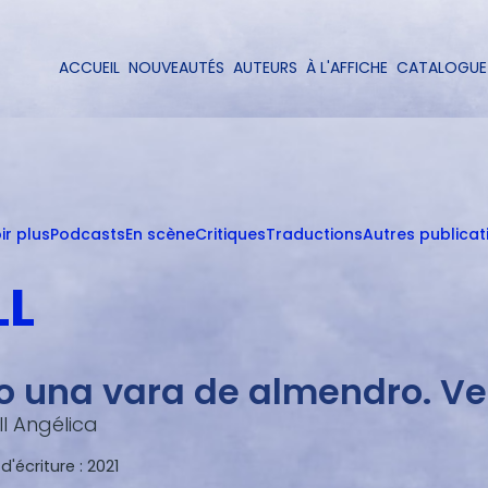
Aller
au
contenu
ACCUEIL
NOUVEAUTÉS
AUTEURS
À L'AFFICHE
CATALOGUE
Navigation
principal
principale
ir plus
Podcasts
En scène
Critiques
Traductions
Autres publicat
LL
o una vara de almendro. Veo
ll Angélica
'écriture :
2021