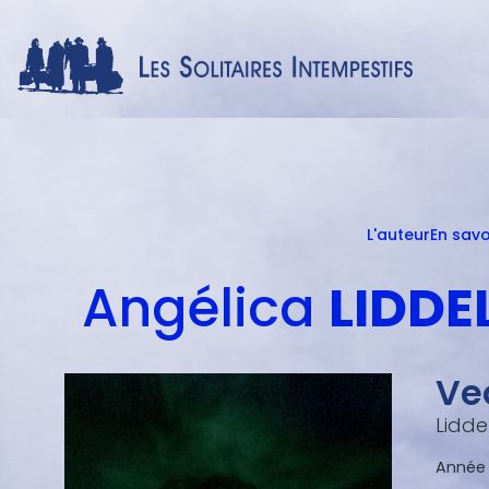
L'auteur
En savo
Menu
auteur
Angélica
LIDDE
Ve
Lidde
Année d