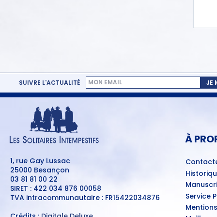
SUIVRE L'ACTUALITÉ
JE
MENU
PIED
DE
PAGE
À PRO
1, rue Gay Lussac
Contact
25000 Besançon
Historiq
03 81 81 00 22
Manuscri
SIRET : 422 034 876 00058
Service 
TVA intracommunautaire : FR15422034876
Mentions
Crédits :
Digitale Deluxe