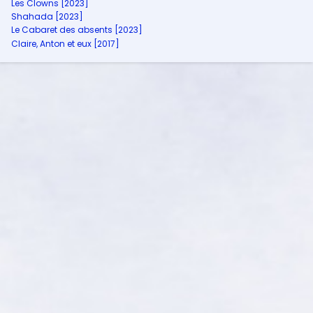
Les Clowns [2023]
Shahada [2023]
Le Cabaret des absents [2023]
Claire, Anton et eux [2017]