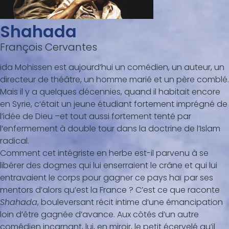
Shahada
François Cervantes
ida Mohissen est aujourd’hui un comédien, un auteur, un
directeur de théâtre, un homme marié et un père comblé.
Mais il y a quelques décennies, quand il habitait encore
en Syrie, c‘était un jeune étudiant fortement imprégné de
l’idée de Dieu –et tout aussi fortement tenté par
l’enfermement à double tour dans la doctrine de l’Islam
radical.
Comment cet intégriste en herbe est-il parvenu à se
libérer des dogmes qui lui enserraient le crâne et qui lui
entravaient le corps pour gagner ce pays haï par ses
mentors d’alors qu’est la France ? C’est ce que raconte
Shahada
, bouleversant récit intime d’une émancipation
loin d’être gagnée d’avance. Aux côtés d’un autre
comédien incarnant, lui, en miroir, le petit écervelé qu’il