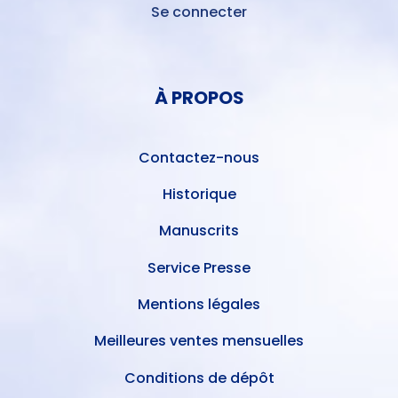
Se connecter
MENU
DU
MENU
COMPTE
PIED
DE
À PROPOS
DE
L'UTILISATEUR
PAGE
Contactez-nous
Historique
Manuscrits
Service Presse
Mentions légales
Meilleures ventes mensuelles
Conditions de dépôt