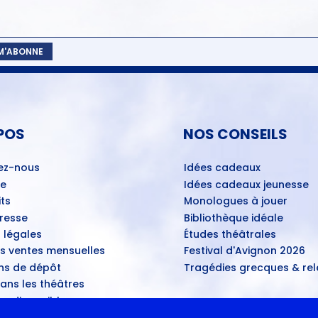
 M'ABONNE
POS
NOS CONSEILS
ez-nous
Idées cadeaux
ue
Idées cadeaux jeunesse
ts
Monologues à jouer
Presse
Bibliothèque idéale
 légales
Études théâtrales
es ventes mensuelles
Festival d'Avignon 2026
ns de dépôt
Tragédies grecques & rele
ans les théâtres
u disponibles