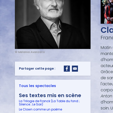
Cla
Fran
Matin 
© Melania Avanzato
mantea
d'hom
acteur
Partager cette page :
Grâce 
de san
l'acte
Tous les spectacles
corpor
Ses textes mis en scène
Anton
La Trilogie de Franck (La Table du fond ;
d'homm
Silence ; Le Soir)
soin. 
Le Clown comme un poème