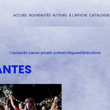
Aller
au
contenu
ACCUEIL
NOUVEAUTÉS
AUTEURS
À L'AFFICHE
CATALOGUE
Navigation
principal
principale
L'auteur
En savoir plus
En scène
Critiques
Distinctions
ANTES