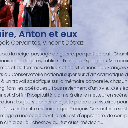
ire, Anton et eux
çois Cervantes, Vincent Détraz
sous la neige, paysage de guerre, parquet de bal... Chambres
ux, robes légères, tabliers... Français, Espagnols, Marocains
mes et de femmes, de lieux et de situations que Françoi
s du Conservatoire national supérieur d'art dramatique de 
à un travail spécifique sur la mémoire corporelle, chacun a 
g, familles poétiques... Tous reviennent d'un XVIe, XXe siècle
ur est d'offrir l'hospitalité », aime à dire le metteur en scè
ation : toujours donner une juste place aux histoires pour
 et eux
est le titre malicieux que François Cervantes a sou
age à une école dont le rôle est d'apprendre, de compr
Un clin d'oeil à Tchekhov qui fut aussi médecin...