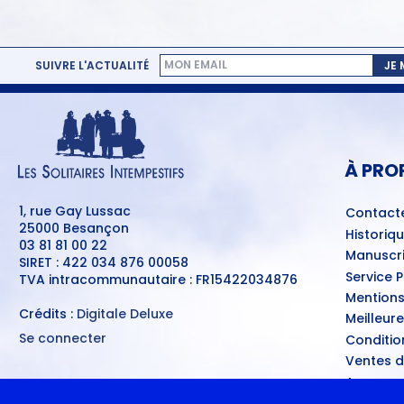
SUIVRE L'ACTUALITÉ
JE
MENU
PIED
DE
PAGE
À PRO
1, rue Gay Lussac
Contact
25000 Besançon
Historiq
03 81 81 00 22
Manuscri
SIRET : 422 034 876 00058
Service 
TVA intracommunautaire : FR15422034876
Mentions
Crédits :
Digitale Deluxe
Meilleur
Se connecter
Conditio
MENU
Ventes d
DU
COMPTE
A nouvea
DE