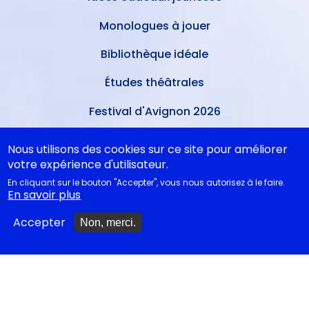
Monologues à jouer
Bibliothèque idéale
Études théâtrales
Festival d'Avignon 2026
Tragédies grecques &
Nous utilisons des cookies sur ce site pour améliorer
relectures...
votre expérience d'utilisateur.
En cliquant sur le bouton "Accepter", vous nous autorisez à le faire.
En savoir plus
METTRE À JOUR
Accepter
Non, merci.
Ajouter un spectacle
Ajouter un événement
La lettre des artistes à