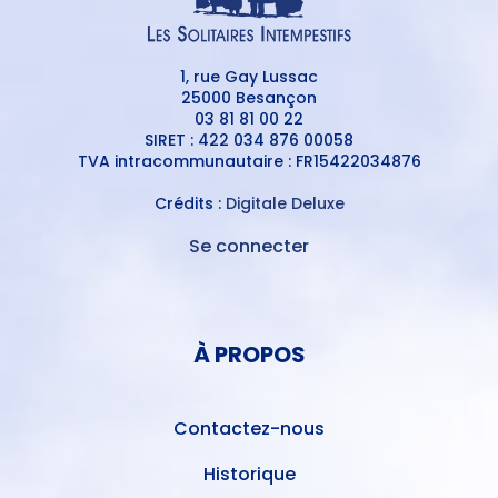
1, rue Gay Lussac
25000 Besançon
03 81 81 00 22
SIRET : 422 034 876 00058
TVA intracommunautaire : FR15422034876
Crédits :
Digitale Deluxe
Se connecter
MENU
DU
MENU
COMPTE
PIED
DE
À PROPOS
DE
L'UTILISATEUR
PAGE
Contactez-nous
Historique