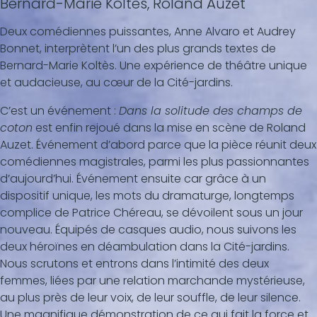
Bernard-Marie Koltès, Roland Auzet
Deux comédiennes puissantes, Anne Alvaro et Audrey
Bonnet, interprètent l’un des plus grands textes de
Bernard-Marie Koltès. Une expérience de théâtre unique
et audacieuse, au cœur de la Cité-jardins.
C’est un événement :
Dans la solitude des champs de
coton
est enfin rejoué dans la mise en scène de Roland
Auzet. Événement d’abord parce que la pièce réunit deux
comédiennes magistrales, parmi les plus passionnantes
d’aujourd’hui. Événement ensuite car grâce à un
dispositif unique, les mots du dramaturge, longtemps
complice de Patrice Chéreau, se dévoilent sous un jour
nouveau. Équipés de casques audio, nous suivons les
deux héroïnes en déambulation dans la Cité-jardins.
Nous scrutons et entrons dans l’intimité des deux
femmes, liées par une relation marchande mystérieuse,
au plus près de leur voix, de leur souffle, de leur silence.
Une magnifique démonstration de ce qui fait la force et