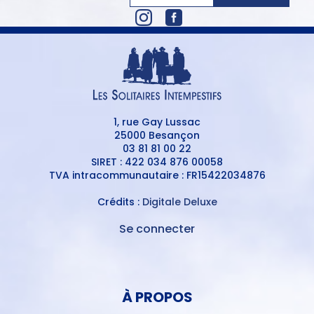
1, rue Gay Lussac
25000 Besançon
03 81 81 00 22
SIRET : 422 034 876 00058
TVA intracommunautaire : FR15422034876
Crédits :
Digitale Deluxe
Se connecter
MENU
DU
MENU
COMPTE
PIED
DE
À PROPOS
DE
L'UTILISATEUR