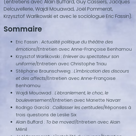
(entretiens avec Alain Buffard, Guy Cassiers, Jacques
...)
Delcuvellerie, Wajdi Mouawad, Joël Pommerat,
Krzysztof Warlikowski et avec le sociologue Eric Fassin).
Sommaire
Eric Fassin :
Actualité politique du théâtre des
émotions
/Entretien avec Anne-Françoise Benhamou
Krzysztof Warlikovski :
Enlever au spectateur son
uniforme
/Entretien avec Christophe Triau
Stéphane Braunschweig :
L'imbrication des discours
et des affects
/Entretien avec Anne-Françoise
Benhamou
Wajdi Mouawad :
L'ébranlement, le choc, le
bouleversement
/Entretien avec Mariette Navarr
Rodrigo García :
Caillasser les certitudes
/Réponses à
trois questions de Leslie Six
Alain Buffard :
To be moved
/Entretien avec Alain
Ménil