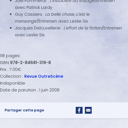
Joël Pommerat :
L'instabilité du voyage
/Entretien
avec Patrick Lardy
Guy Cassiers :
La belle chose, c'est le
mensonge
/Entretien avec Leslie Six
Jacques Delcuvellerie :
L'effort de la fiction
/Entretien
avec Leslie Six
118
pages
ISBN
978-2-84681-319-8
Prix :
7.00€
Collection :
Revue OutreScène
Indisponible
Date de parution :
1 juin 2008
Partager cette page