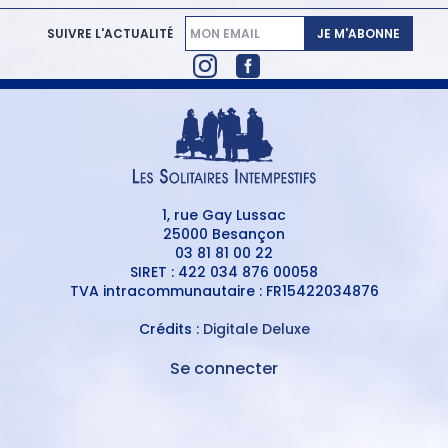
JE M'ABONNE
SUIVRE L'ACTUALITÉ
1, rue Gay Lussac
25000 Besançon
03 81 81 00 22
SIRET : 422 034 876 00058
TVA intracommunautaire : FR15422034876
Crédits :
Digitale Deluxe
Se connecter
MENU
DU
MENU
COMPTE
PIED