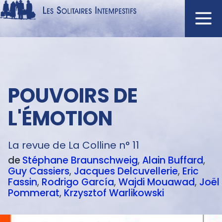
Aller
au
contenu
Navigation
principal
principale
ACCUEIL
POUVOIRS DE
NOUVEAUTÉS
AUTEURS
L'ÉMOTION
À L'AFFICHE
CATALOGUE
La revue de La Colline n° 11
de
Stéphane
Braunschweig
Alain
Buffard
DISTINCTIONS
Guy
Cassiers
Jacques
Delcuvellerie
Eric
CRITIQUES
Fassin
Rodrigo
García
Wajdi
Mouawad
Joël
Pommerat
Krzysztof
Warlikowski
PODCASTS