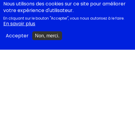
Nous utilisons des cookies sur ce site pour améliorer
votre expérience d'utilisateur.
Ajouter un spectacle
En cliquant sur le bouton "Accepter", vous nous autorisez à le faire.
En savoir plus
Ajouter un événement
Accepter
Non, merci.
La lettre des artistes à
Emmanuel Macron
EN CLASSE
Documentations
pédagogiques
Collègiens
Cycle 4 - Propositions
d’œuvres littéraires