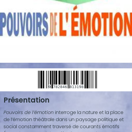
9
782846
813198
Présentation
Blocs
de
Pouvoirs de l’émotion
interroge la nature et la place
contenu
de l’émotion théâtrale dans un paysage politique et
(texte,
social constamment traversé de courants émotifs
vidéo,