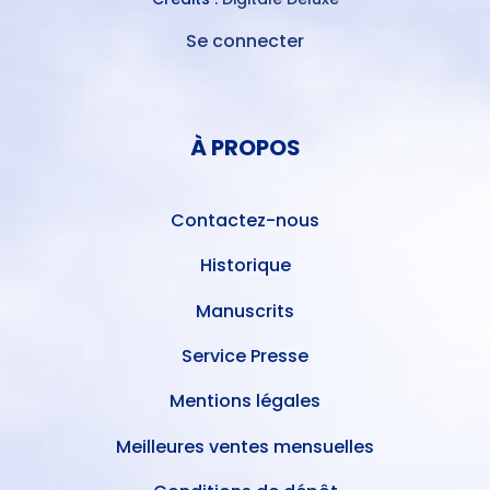
Se connecter
MENU
DU
MENU
COMPTE
PIED
DE
À PROPOS
DE
L'UTILISATEUR
PAGE
Contactez-nous
Historique
Manuscrits
Service Presse
Mentions légales
Meilleures ventes mensuelles