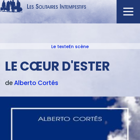
Aller
au
contenu
Navigation
principal
principale
Le texte
En scène
ACCUEIL
Menu
NOUVEAUTÉS
texte
LE CŒUR D'ESTER
AUTEURS
À L'AFFICHE
de
Alberto
Cortés
CATALOGUE
DISTINCTIONS
CRITIQUES
PODCASTS