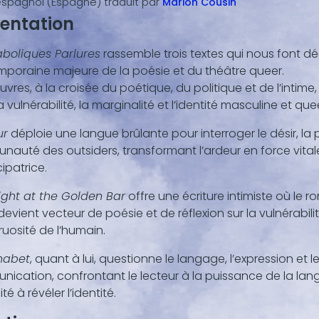
espagnol (Espagne)
traduit par
Marion
Cousin
entation
aboliques Parlures
rassemble trois textes
qui nous font dé
nu
poraine majeure de la poésie et du théâtre queer.
,
res, à la croisée du poétique, du politique et de l’intime,
la vulnérabilité, la marginalité et l’identité masculine et que
ur
déploie une langue brûlante pour interroger le désir, la 
auté des outsiders, transformant l’ardeur en force vital
patrice.
ght at the Golden Bar
offre une écriture intimiste où le 
devient vecteur de poésie et de réflexion sur la vulnérabilit
uosité de l’humain.
habet
, quant à lui, questionne le langage, l’expression et le
ication, confrontant le lecteur à la puissance de la lan
é à révéler l’identité.