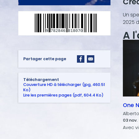
Cré
Un spe
2025 d
A l
9
782846
818070
Partager cette page
Téléchargement
Couverture HD à télécharger (jpg, 460.51
Ko)
Lire les premières pages (pdf, 604.4 Ko)
One N
Albert
03 nov. 