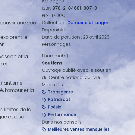
192
pages
ISBN
978-2-84681-807-0
Prix :
17.00€
couvrir une voix
Collection :
Domaine étranger
Disponible
 explorent le
Date de parution :
23 avril 2026
er.
Personnages
1 homme(s)
passion et la
Soutiens
e et
Ouvrage publié avec le soutien
du Centre national du livre
romantisme
Mots clés
é, l’amour et la
Transgenre
Patriarcat
Poésie
s limites de la
Performance
gue et à sa
Dans nos conseils
Meilleures ventes mensuelles