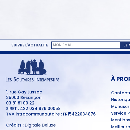
SUIVRE L'ACTUALITÉ
JE
MENU
PIED
DE
PAGE
À PRO
1, rue Gay Lussac
Contact
25000 Besançon
Historiq
03 81 81 00 22
Manuscri
SIRET : 422 034 876 00058
Service 
TVA intracommunautaire : FR15422034876
Mentions
Crédits :
Digitale Deluxe
Meilleur