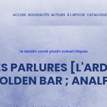
Aller
au
contenu
ACCUEIL
NOUVEAUTÉS
AUTEURS
À L'AFFICHE
CATALOGUE
Navigation
principal
principale
Le texte
En savoir plus
En scène
Critiques
S PARLURES [L'ARD
GOLDEN BAR ; ANAL