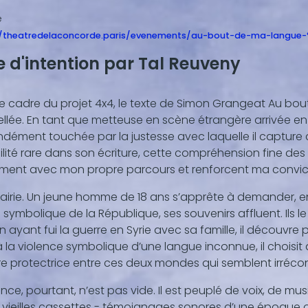
e
//theatredelaconcorde.paris/evenements/au-bout-de-ma-lang
e d'intention par Tal Reuveny
ellée. En tant que metteuse en scène étrangère arrivée en Fr
dément touchée par la justesse avec laquelle il capture
ilité rare dans son écriture, cette compréhension fine des 
ment avec mon propre parcours et renforcent ma convictio
irie. Un jeune homme de 18 ans s’apprête à demander, enf
u symbolique de la République, ses souvenirs affluent. Ils l
 ayant fui la guerre en Syrie avec sa famille, il découvre p
 la violence symbolique d’une langue inconnue, il choisi
re protectrice entre ces deux mondes qui semblent irrécon
ence, pourtant, n’est pas vide. Il est peuplé de voix, de mu
 vieilles cassettes - témoignages sonores d’une époque 