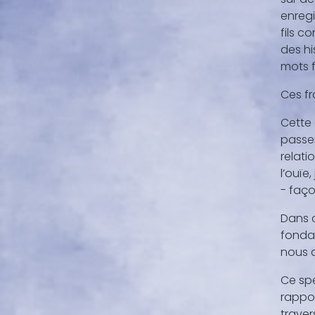
enregi
fils c
des hi
mots 
Ces fr
Cette 
passer
relati
l’ouïe
- faço
Dans c
fonda
nous d
Ce spe
rappor
traver