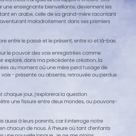
 une enseignante bienveillante, deviennent les
antant en arabe, celle de sa grand-mère racontant
s’aventurant maladroitement dans ses premiers
re entre le passé et le présent, entre ici et là-bas.
 sur le pouvoir des voix enregistrées comme
voir exploré, dans ma précédente création, la
captées au moment où une mère perd l’usage de
la voix - présente ou absente, retrouvée ou perdue
chaque jour, j’explorerai la question
re une fissure entre deux mondes, ou pouvons-
aussi à leurs parents, car il interroge notre
ste en chacun de nous. À l’heure où tant d’enfants
ans une nouvelle langue,
Je ne me plains