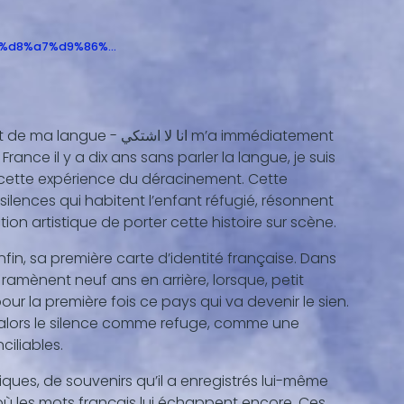
ue-%d8%a7%d9%86%…
اشتكي
لا
Dans le cadre du projet 4x4, le texte de Simon Grangeat Au bout de ma langue - انا
m’a immédiatement
ance il y a dix ans sans parler la langue, je suis
 cette expérience du déracinement. Cette
silences qui habitent l’enfant réfugié, résonnent
n artistique de porter cette histoire sur scène.
in, sa première carte d’identité française. Dans
e ramènent neuf ans en arrière, lorsque, petit
our la première fois ce pays qui va devenir le sien.
t alors le silence comme refuge, comme une
ciliables.
siques, de souvenirs qu’il a enregistrés lui-même
où les mots français lui échappent encore. Ces