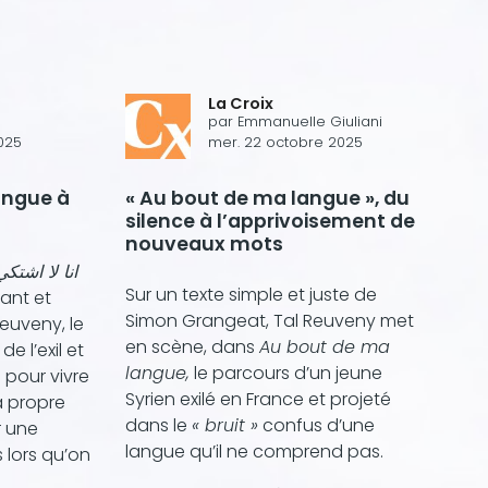
La Croix
par
Emmanuelle Giuliani
025
mer. 22 octobre 2025
angue à
« Au bout de ma langue », du
silence à l’apprivoisement de
nouveaux mots
 bout de ma langue انا لا اشتكي
Sur un texte simple et juste de
ant et
Simon Grangeat, Tal Reuveny met
Reuveny, le
en scène, dans
Au bout de ma
e l’exil et
langue,
le parcours d’un jeune
 pour vivre
Syrien exilé en France et projeté
 propre
dans le
« bruit »
confus d’une
r une
langue qu’il ne comprend pas.
 lors qu’on