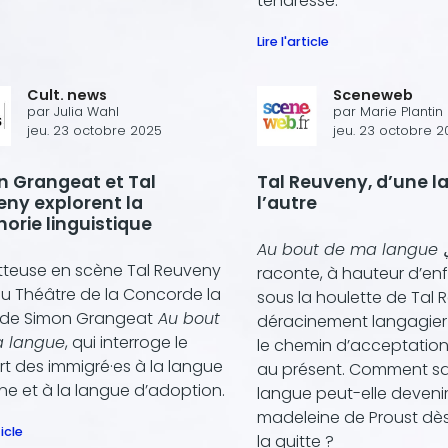
tendresse.
Lire l'article
Cult. news
Sceneweb
par
Julia Wahl
par
Marie Plantin
jeu. 23 octobre 2025
jeu. 23 octobre 2
 Grangeat et Tal
Tal Reuveny, d’une l
ny explorent la
l’autre
orie linguistique
Au
tteuse en scène Tal Reuveny
raconte, à hauteur d’enf
au Théâtre de la Concorde la
sous la houlette de Tal 
 de Simon Grangeat
Au bout
déracinement langagier d
 langue
, qui interroge le
le chemin d’acceptation
t des immigré·es à la langue
au présent. Comment sa
ine et à la langue d’adoption.
langue peut-elle deveni
madeleine de Proust dès
ticle
la quitte ?