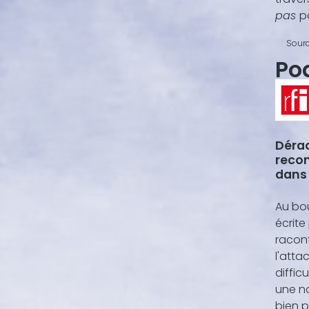
pas
p
Sourc
Po
Déra
recon
dans 
lang
Au bout d
écrite
racon
l'atta
diffic
une no
bien p