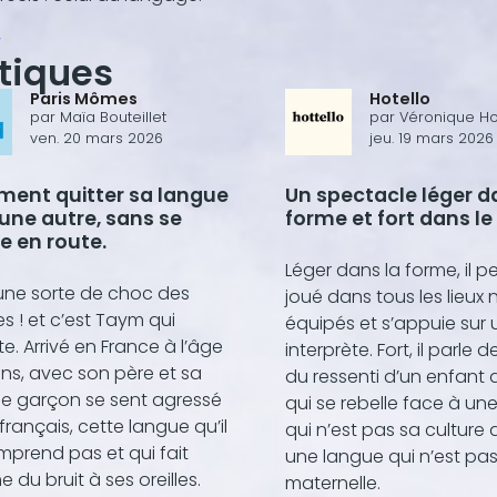
r
itiques
Paris Mômes
Hotello
par
Maïa Bouteillet
par
Véronique Ho
ven. 20 mars 2026
jeu. 19 mars 2026
ent quitter sa langue
Un spectacle léger d
une autre, sans se
forme et fort dans l
e en route.
Léger dans la forme, il p
une sorte de choc des
joué dans tous les lieux
es ! et c’est Taym qui
équipés et s’appuie sur 
e. Arrivé en France à l’âge
interprète. Fort, il parle de
ns, avec son père et sa
du ressenti d’un enfant 
le garçon se sent agressé
qui se rebelle face à une
 français, cette langue qu’il
qui n’est pas sa culture d
prend pas et qui fait
une langue qui n’est pa
du bruit à ses oreilles.
maternelle.