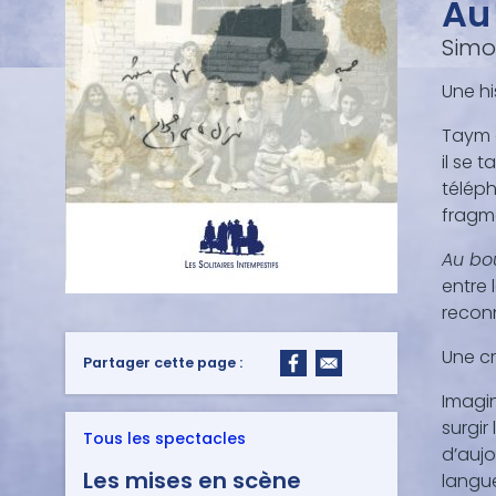
Au
Simo
Une hi
Taym a
il se 
téléph
fragme
Au bo
entre 
recon
Une cr
Partager cette page :
Imagin
surgir
Tous les spectacles
d’aujo
Les mises en scène
langue