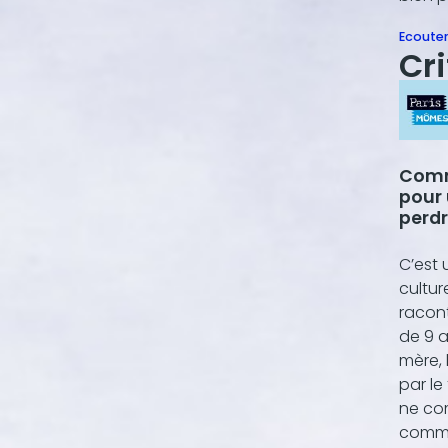
Ecoute
Cr
Comm
pour 
perdr
C’est 
cultur
racont
de 9 a
mère, 
par le
ne com
comme 