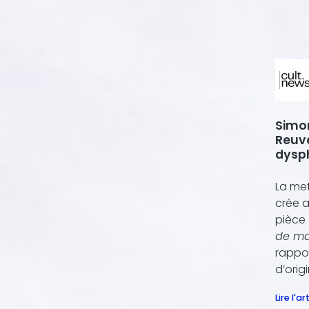
Simon
Reuve
dysph
La me
crée 
pièce
de ma
rappor
d’orig
Lire l'ar