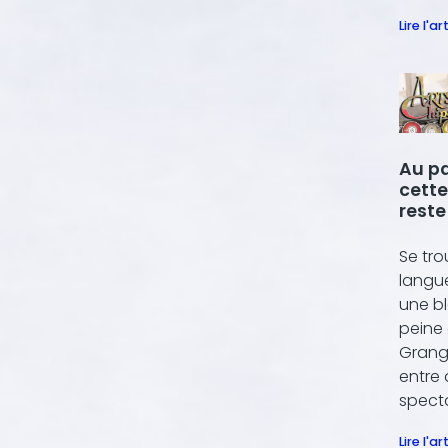
Lire l'ar
Au p
cette
reste
Se tr
langue
une b
peine 
Grange
entre
specta
Lire l'ar