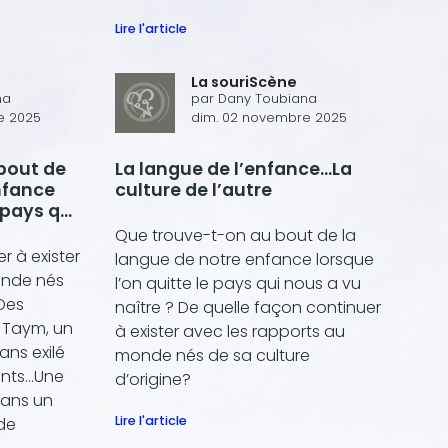
Lire l'article
La souriScène
na
par
Dany Toubiana
e 2025
dim. 02 novembre 2025
bout de
La langue de l’enfance…La
nfance
culture de l’autre
 pays qui
Que trouve-t-on au bout de la
r à exister
langue de notre enfance lorsque
onde nés
l’on quitte le pays qui nous a vu
 Des
naître ? De quelle façon continuer
 Taym, un
à exister avec les rapports au
ans exilé
monde nés de sa culture
ents…Une
d’origine?
dans un
Lire l'article
 de