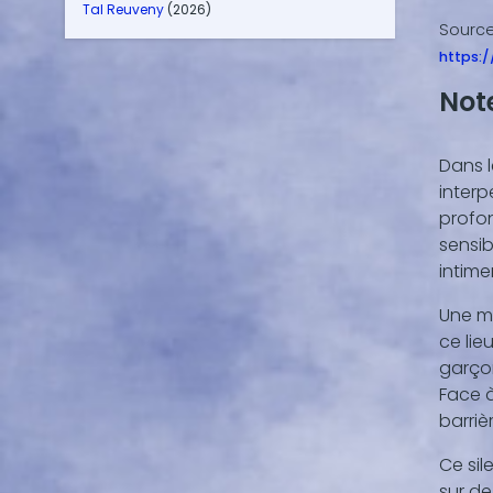
Tal Reuveny
(2026)
Sourc
https:
Not
interp
profon
sensib
intime
Une ma
ce lie
garçon
Face à
barriè
Ce sil
sur de