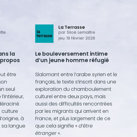
La Terrasse
tte
par
Siloé Lemaître
jeu. 19 février 2026
ans la
Le bouleversement intime
e propos
d’un jeune homme réfugié
eut être
Slalomant entre l’arabe syrien et le
 non
français, le texte s’inscrit dans une
un seul
exploration du chamboulement
 l’intérieur,
culturel entre deux pays, mais
déraciné
aussi des difficultés rencontrées
 culture
par les migrants qui arrivent en
’origine, à
France, et plus largement de ce
s sa langue
que cela signifie «
d’être
étranger
».