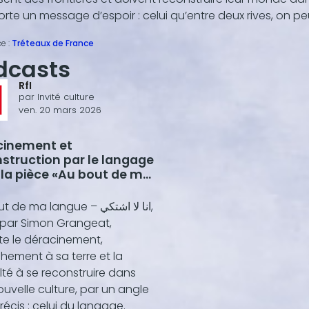
orte un message d’espoir : celui qu’entre deux rives, on p
e :
Tréteaux de France
dcasts
RfI
par
Invité culture
ven. 20 mars 2026
cinement et
struction par le langage
la pièce «Au bout de ma
ue»
e ma langue – انا لا اشتكي,
 par Simon Grangeat,
te le déracinement,
chement à sa terre et la
ulté à se reconstruire dans
uvelle culture, par un angle
récis : celui du langage.