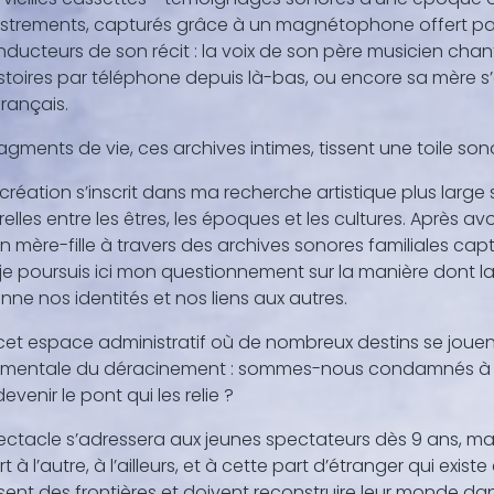
strements, capturés grâce à un magnétophone offert par
onducteurs de son récit : la voix de son père musicien ch
stoires par téléphone depuis là-bas, ou encore sa mère 
français.
agments de vie, ces archives intimes, tissent une toile sono
création s’inscrit dans ma recherche artistique plus large
elles entre les êtres, les époques et les cultures. Après a
on mère-fille à travers des archives sonores familiales 
, je poursuis ici mon questionnement sur la manière dont 
nne nos identités et nos liens aux autres.
et espace administratif où de nombreux destins se jouent 
mentale du déracinement : sommes-nous condamnés à êt
evenir le pont qui les relie ?
ctacle s’adressera aux jeunes spectateurs dès 9 ans, mais 
t à l’autre, à l’ailleurs, et à cette part d’étranger qui exi
sent des frontières et doivent reconstruire leur monde d