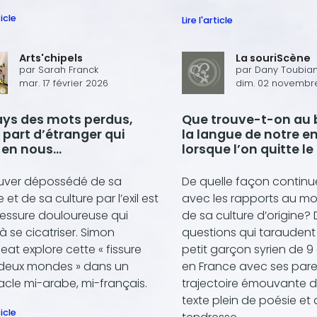
ticle
Lire l'article
Arts'chipels
La souriScène
par
Sarah Franck
par
Dany Toubia
mar. 17 février 2026
dim. 02 novembr
ays des mots perdus,
Que trouve-t-on au 
 part d’étranger qui
la langue de notre e
 en nous…
lorsque l’on quitte le
nous a vu naître ?
ouver dépossédé de sa
De quelle façon continue
 et de sa culture par l’exil est
avec les rapports au m
lessure douloureuse qui
de sa culture d’origine?
à se cicatriser. Simon
questions qui taraudent
at explore cette « fissure
petit garçon syrien de 9 
 deux mondes » dans un
en France avec ses par
cle mi-arabe, mi-français.
trajectoire émouvante 
texte plein de poésie et
ticle