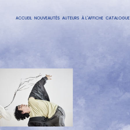
Aller
au
contenu
ACCUEIL
NOUVEAUTÉS
AUTEURS
À L'AFFICHE
CATALOGUE
Navigation
principal
principale