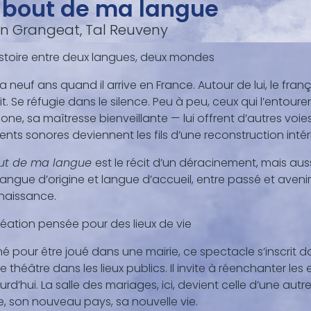
 bout de ma langue
n Grangeat, Tal Reuveny
stoire entre deux langues, deux mondes
 neuf ans quand il arrive en France. Autour de lui, le fran
tait. Se réfugie dans le silence. Peu à peu, ceux qui l’ent
one, sa maîtresse bienveillante — lui offrent d’autres vo
nts sonores deviennent les fils d’une reconstruction intér
ut de ma langue
est le récit d’un déracinement, mais aus
langue d’origine et langue d’accueil, entre passé et avenir.
naissance.
éation pensée pour des lieux de vie
é pour être joué dans une mairie, ce spectacle s’inscrit da
 le théâtre dans les lieux publics. Il invite à réenchanter le
urd’hui. La salle des mariages, ici, devient celle d’une aut
, son nouveau pays, sa nouvelle vie.