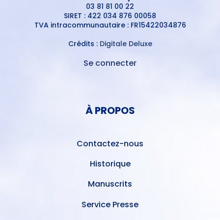
03 81 81 00 22
SIRET : 422 034 876 00058
TVA intracommunautaire : FR15422034876
Crédits :
Digitale Deluxe
Se connecter
MENU
DU
MENU
COMPTE
PIED
DE
À PROPOS
DE
L'UTILISATEUR
PAGE
Contactez-nous
Historique
Manuscrits
Service Presse