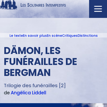
Aller
au
contenu
Navigation
principal
principale
Le texte
En savoir plus
En scène
Critiques
Distinctions
ACCUEIL
Menu
NOUVEAUTÉS
texte
DÄMON, LES
AUTEURS
FUNÉRAILLES DE
À L'AFFICHE
BERGMAN
CATALOGUE
DISTINCTIONS
Trilogie des funérailles [2]
CRITIQUES
de
Angélica
Liddell
PODCASTS