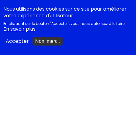
Études théâtrales
Nous utilisons des cookies sur ce site pour améliorer
votre expérience d'utilisateur.
Festival d'Avignon 2026
En cliquant sur le bouton "Accepter", vous nous autorisez à le faire.
En savoir plus
Tragédies grecques &
relectures...
Accepter
Non, merci.
METTRE À JOUR
Ajouter un spectacle
Ajouter un événement
La lettre des artistes à
Emmanuel Macron
EN CLASSE