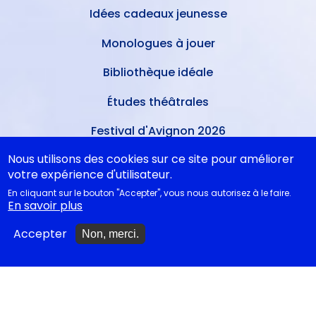
Idées cadeaux jeunesse
Monologues à jouer
Bibliothèque idéale
Études théâtrales
Festival d'Avignon 2026
Nous utilisons des cookies sur ce site pour améliorer
Tragédies grecques &
relectures...
votre expérience d'utilisateur.
En cliquant sur le bouton "Accepter", vous nous autorisez à le faire.
En savoir plus
METTRE À JOUR
Accepter
Non, merci.
Ajouter un spectacle
Ajouter un événement