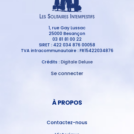
1, rue Gay Lussac
25000 Besançon
03 81 81 00 22
SIRET : 422 034 876 00058
TVA intracommunautaire : FR15422034876
Crédits :
Digitale Deluxe
Se connecter
MENU
DU
MENU
COMPTE
PIED
DE
À PROPOS
DE
L'UTILISATEUR
PAGE
Contactez-nous