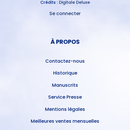
Crédits :
Digitale Deluxe
Se connecter
MENU
DU
MENU
COMPTE
PIED
DE
À PROPOS
DE
L'UTILISATEUR
PAGE
Contactez-nous
Historique
Manuscrits
Service Presse
Mentions légales
Meilleures ventes mensuelles