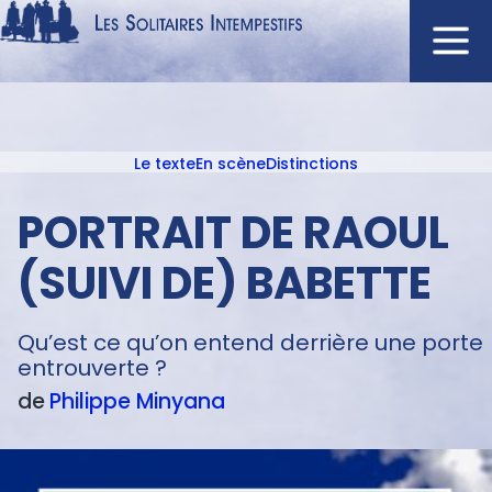
Aller
au
contenu
Navigation
principal
principale
Le texte
En scène
Distinctions
ACCUEIL
Menu
NOUVEAUTÉS
texte
PORTRAIT DE RAOUL
AUTEURS
(SUIVI DE) BABETTE
À L'AFFICHE
CATALOGUE
Qu’est ce qu’on entend derrière une porte
DISTINCTIONS
entrouverte ?
CRITIQUES
de
Philippe
Minyana
PODCASTS