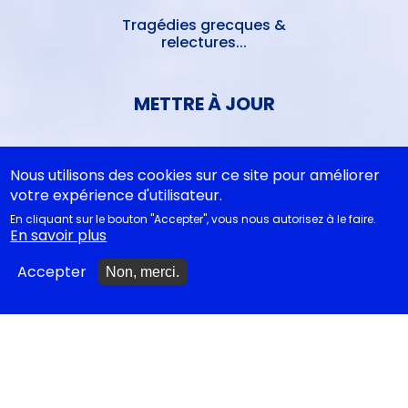
Tragédies grecques &
relectures...
METTRE À JOUR
Ajouter un spectacle
Nous utilisons des cookies sur ce site pour améliorer
votre expérience d'utilisateur.
Ajouter un événement
En cliquant sur le bouton "Accepter", vous nous autorisez à le faire.
En savoir plus
La lettre des artistes à
Emmanuel Macron
Accepter
Non, merci.
EN CLASSE
Documentations
pédagogiques