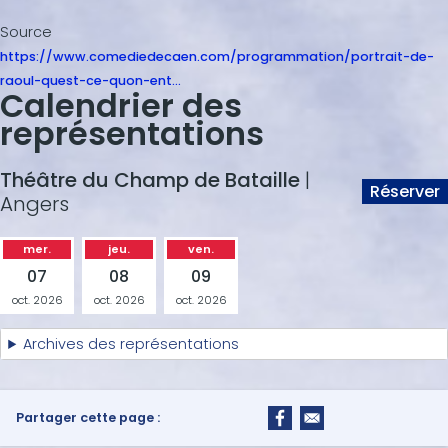
Source
https://www.comediedecaen.com/programmation/portrait-de-
raoul-quest-ce-quon-ent…
Calendrier des
représentations
Théâtre du Champ de Bataille
|
Réserver
Angers
mer.
jeu.
ven.
07
08
09
oct. 2026
oct. 2026
oct. 2026
Archives des représentations
Partager cette page :