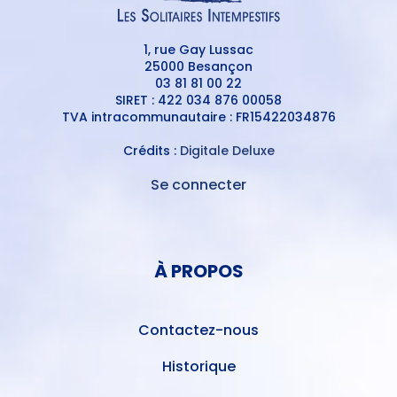
1, rue Gay Lussac
25000 Besançon
03 81 81 00 22
SIRET : 422 034 876 00058
TVA intracommunautaire : FR15422034876
Crédits :
Digitale Deluxe
Se connecter
MENU
DU
MENU
COMPTE
PIED
DE
À PROPOS
DE
L'UTILISATEUR
PAGE
Contactez-nous
Historique