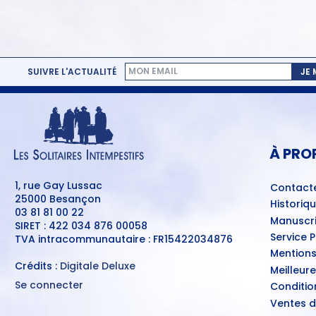
e
c
o
n
d
s
SUIVRE L'ACTUALITÉ
JE
V
o
l
MENU
u
PIED
m
DE
e
PAGE
9
À PRO
0
%
1, rue Gay Lussac
Contact
25000 Besançon
Historiq
03 81 81 00 22
Manuscri
SIRET : 422 034 876 00058
Service 
TVA intracommunautaire : FR15422034876
Mentions
Crédits :
Digitale Deluxe
Meilleur
Se connecter
Conditio
MENU
Ventes d
DU
COMPTE