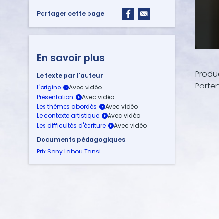
Partager cette page
0
En savoir plus
s
e
Produc
Le texte par l'auteur
c
o
Parten
L'origine
n
Présentation
d
Les thèmes abordés
s
o
Le contexte artistique
f
Les difficultés d'écriture
2
m
Documents pédagogiques
i
Prix Sony Labou Tansi
n
u
t
e
s
,
4
3
s