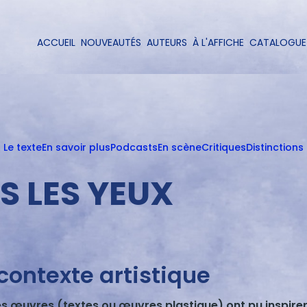
Aller
au
contenu
ACCUEIL
NOUVEAUTÉS
AUTEURS
À L'AFFICHE
CATALOGUE
Navigation
principal
principale
Le texte
En savoir plus
Podcasts
En scène
Critiques
Distinctions
S LES YEUX
contexte artistique
s œuvres (textes ou œuvres plastique) ont pu inspirer 