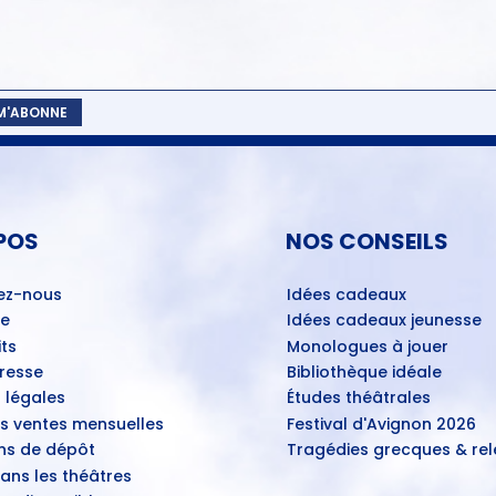
 M'ABONNE
POS
NOS CONSEILS
ez-nous
Idées cadeaux
ue
Idées cadeaux jeunesse
ts
Monologues à jouer
Presse
Bibliothèque idéale
 légales
Études théâtrales
es ventes mensuelles
Festival d'Avignon 2026
ns de dépôt
Tragédies grecques & rele
ans les théâtres