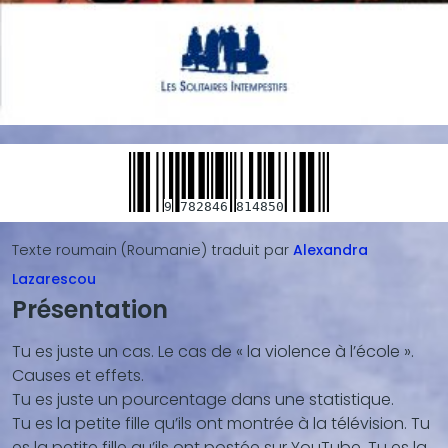
9
782846
814850
Texte roumain (Roumanie)
traduit par
Alexandra
Lazarescou
Présentation
Blocs
de
Tu es juste un cas. Le cas de « la violence à l’école ».
contenu
Causes et effets.
(texte,
Tu es juste un pourcentage dans une statistique.
vidéo,
Tu es la petite fille qu’ils ont montrée à la télévision. Tu
...)
es la petite fille qu’ils ont postée sur YouTube. Tu es la