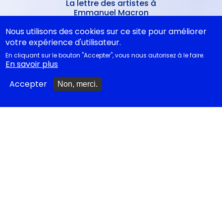
La lettre des artistes à
Emmanuel Macron
Nous utilisons des cookies sur ce site pour améliorer
votre expérience d'utilisateur.
EN CLASSE
En cliquant sur le bouton "Accepter", vous nous autorisez à le faire.
En savoir plus
Documentations
Accepter
Non, merci.
pédagogiques
Collègiens
Cycle 4 - Propositions
d’œuvres littéraires
Lycéens
Juste la fin du monde au Bac
Koltès à l'agrégation