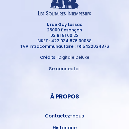
1, rue Gay Lussac
25000 Besançon
03 81 81 00 22
SIRET : 422 034 876 00058
TVA intracommunautaire : FR15422034876
Crédits :
Digitale Deluxe
Se connecter
MENU
DU
MENU
COMPTE
PIED
DE
À PROPOS
DE
L'UTILISATEUR
PAGE
Contactez-nous
Historique