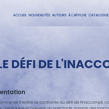
Aller
au
contenu
ACCUEIL
NOUVEAUTÉS
AUTEURS
À L'AFFICHE
CATALOGUE
Navigation
principal
principale
LE DÉFI DE L'INACC
entation
omme de théâtre se confronte au défi de l’inaccompli, co
nu
er une équipe et parvenir au spectacle, somme des inac