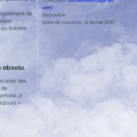
Collection :
Du Désavantage du
vent
 également de
Disponible
seur.
Date de parution :
10 février 2016
au théâtre.
 absolu.
les unes des
t de
arfaite, à
ujours.
»