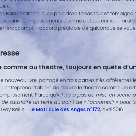
,
uels.
s Banu examine ici ce paradoxe fondateur et témoigne
opres inaccomplissements comme acteur, écrivain, profes
r l’inaccompli – accord préalable de quiconque se voue 
resse
ie comme au théâtre, toujours en quête d’un
e nouveau livre, partagé en trois parties très différentes 
, il entreprend d’abord de décrire le théâtre comme un ar
complissement. Parce qu’«
il n’y a pas de mise en scène p
e satisfaire un texte au point de « l’accomplir » pour to
 Gay Bellile -
Le Matricule des Anges n°172
, avril 2016