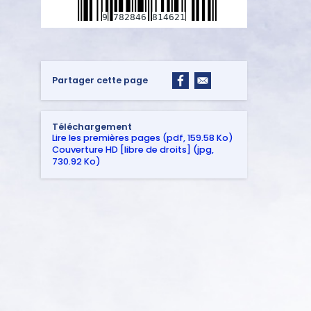
9
782846
814621
Partager cette page
Téléchargement
Lire les premières pages (pdf, 159.58 Ko)
Couverture HD [libre de droits] (jpg,
730.92 Ko)