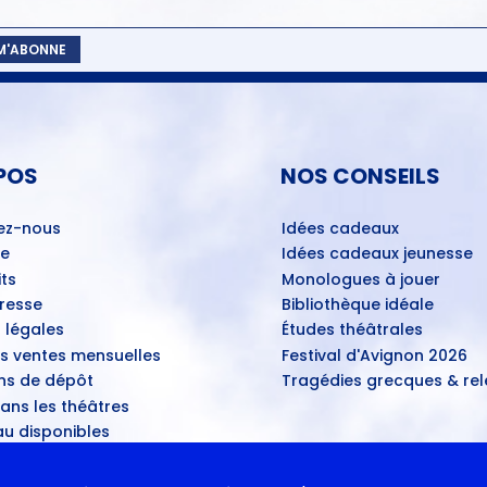
 M'ABONNE
POS
NOS CONSEILS
ez-nous
Idées cadeaux
ue
Idées cadeaux jeunesse
ts
Monologues à jouer
Presse
Bibliothèque idéale
 légales
Études théâtrales
es ventes mensuelles
Festival d'Avignon 2026
ns de dépôt
Tragédies grecques & rele
ans les théâtres
u disponibles