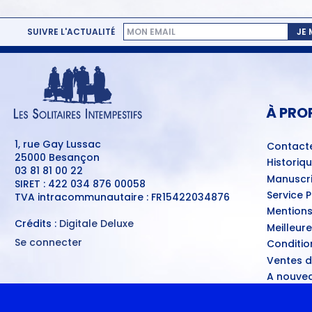
SUIVRE L'ACTUALITÉ
JE
MENU
PIED
DE
PAGE
À PRO
1, rue Gay Lussac
Contact
25000 Besançon
Historiq
03 81 81 00 22
Manuscri
SIRET : 422 034 876 00058
Service 
TVA intracommunautaire : FR15422034876
Mentions
Crédits :
Digitale Deluxe
Meilleur
Se connecter
Conditio
MENU
Ventes d
DU
COMPTE
A nouvea
DE
L'UTILISATEUR