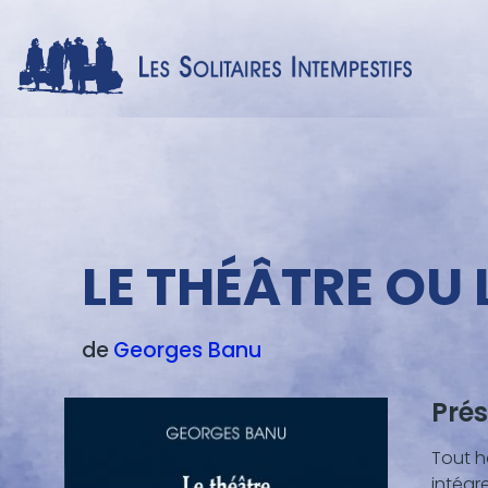
Menu
LE THÉÂTRE OU 
texte
de
Georges
Banu
Prés
Blocs
de
Tout h
conte
intégr