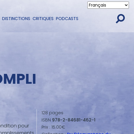
DISTINCTIONS
CRITIQUES
PODCASTS
OMPLI
128
pages
ISBN
978-2-84681-462-1
ndition pour
Prix :
15.00€
complissements