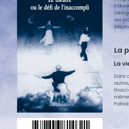
(texte
individ
vidéo,
George
...)
ses pr
Assume
La p
La v
Dans c
autres
l’inac
même d
Patrick