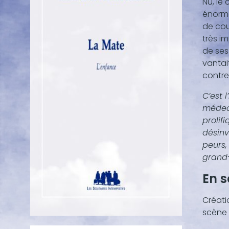
Nu, le
conte
énorme
(texte
de cou
vidéo,
très i
...)
de ses
vantai
contre 
C’est 
médeci
prolif
désinv
peurs,
grand-
En 
Créati
scène 