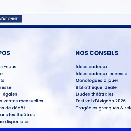
 M'ABONNE
POS
NOS CONSEILS
ez-nous
Idées cadeaux
ue
Idées cadeaux jeunesse
ts
Monologues à jouer
Presse
Bibliothèque idéale
 légales
Études théâtrales
es ventes mensuelles
Festival d'Avignon 2026
ns de dépôt
Tragédies grecques & rele
ans les théâtres
u disponibles