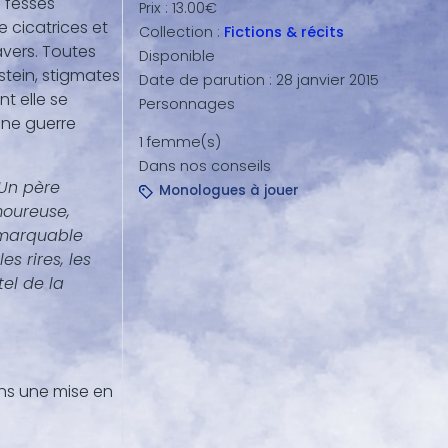
s fesses
Prix :
13.00€
 cicatrices et
Collection :
Fictions & récits
avers. Toutes
Disponible
stein, stigmates
Date de parution :
28 janvier 2015
t elle se
Personnages
une guerre
1 femme(s)
Dans nos conseils
 Un père
Monologues à jouer
moureuse,
remarquable
s rires, les
el de la
ns une mise en