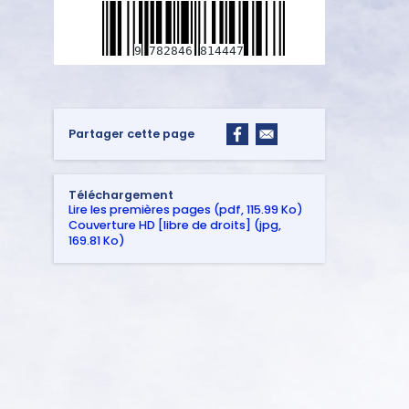
9
782846
814447
Partager cette page
Téléchargement
Lire les premières pages (pdf, 115.99 Ko)
Couverture HD [libre de droits] (jpg,
169.81 Ko)