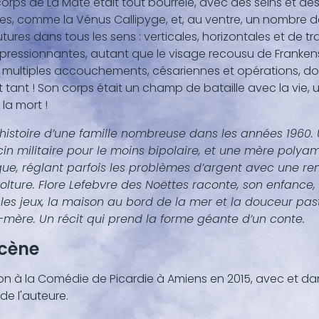
 corps de La Mate était tout bourrelé, avec des seins et de
nu
s, comme la Vénus Callipyge, et, au ventre, un nombre de
,
tures dans tous les sens : verticales, horizontales et de tr
mpressionnantes, autant que le visage recousu de Franken
 multiples accouchements, césariennes et opérations, don
t tant ! Son corps était un champ de bataille avec la vie, 
la mort !
l’histoire d’une famille nombreuse dans les années 1960.
n militaire pour le moins bipolaire, et une mère polya
ique, réglant parfois les problèmes d’argent avec une 
olture. Flore Lefebvre des Noëttes raconte, son enfance, le
 les jeux, la maison au bord de la mer et la douceur past
mère. Un récit qui prend la forme géante d’un conte.
scène
on à la Comédie de Picardie à Amiens en 2015, avec et da
de l'auteure.