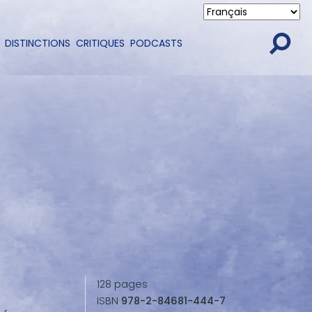
DISTINCTIONS
CRITIQUES
PODCASTS
128
pages
ISBN
978-2-84681-444-7