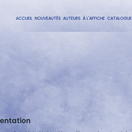
Aller
au
contenu
ACCUEIL
NOUVEAUTÉS
AUTEURS
À L'AFFICHE
CATALOGUE
Navigation
principal
principale
entation