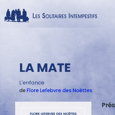
Menu
LA MATE
texte
L'enfance
de
Flore
Lefebvre des Noëttes
Prés
Blocs
de