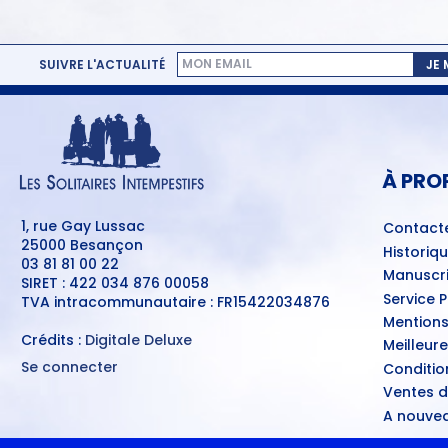
SUIVRE L'ACTUALITÉ
JE
MENU
PIED
DE
PAGE
À PRO
1, rue Gay Lussac
Contact
25000 Besançon
Historiq
03 81 81 00 22
Manuscri
SIRET : 422 034 876 00058
Service 
TVA intracommunautaire : FR15422034876
Mentions
Crédits :
Digitale Deluxe
Meilleur
Se connecter
Conditio
MENU
Ventes d
DU
COMPTE
A nouvea
DE
L'UTILISATEUR