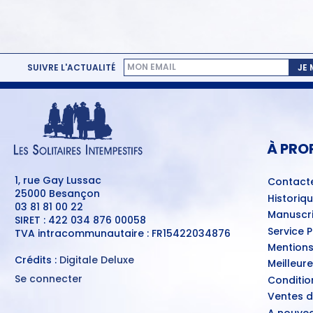
SUIVRE L'ACTUALITÉ
JE
MENU
PIED
DE
PAGE
À PRO
1, rue Gay Lussac
Contact
25000 Besançon
Historiq
03 81 81 00 22
Manuscri
SIRET : 422 034 876 00058
Service 
TVA intracommunautaire : FR15422034876
Mentions
Crédits :
Digitale Deluxe
Meilleur
Se connecter
Conditio
MENU
Ventes d
DU
COMPTE
A nouvea