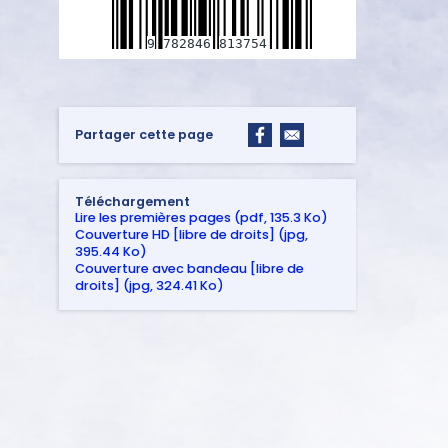
9
782846
813754
Partager cette page
Téléchargement
Lire les premières pages (pdf, 135.3 Ko)
Couverture HD [libre de droits] (jpg,
395.44 Ko)
Couverture avec bandeau [libre de
droits] (jpg, 324.41 Ko)