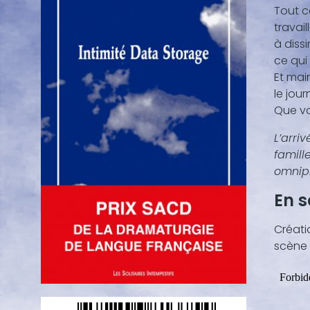
Tout ce
(texte
travail
vidéo,
à diss
...)
ce qui 
Et main
le jour
Que von
L’arri
famill
omnip
En 
Créati
scène 