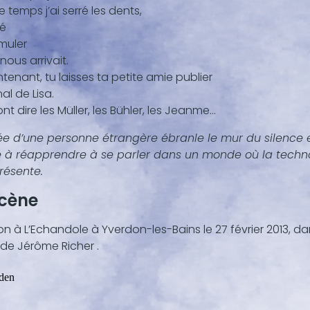
 temps j’ai serré les dents,
,
lé
imuler
nous arrivait.
tenant, tu laisses ta petite amie publier
nal de Lisa.
t dire les Müller, les Bühler, les Jeanme…
vée d’une personne étrangère ébranle le mur du silence 
e à réapprendre à se parler dans un monde où la techno
résente.
scène
on à L’Echandole à Yverdon-les-Bains le 27 février 2013, d
de Jérôme Richer .