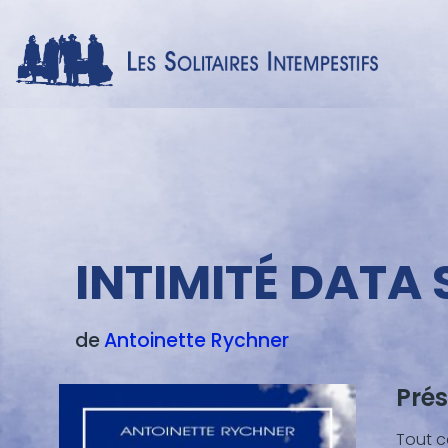
Menu
texte
INTIMITÉ DATA
de
Antoinette
Rychner
Prés
Blocs
de
Tout ce
conte