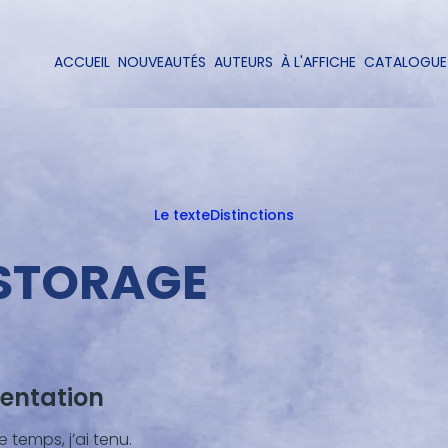
Aller
au
contenu
ACCUEIL
NOUVEAUTÉS
AUTEURS
À L'AFFICHE
CATALOGUE
Navigation
principal
principale
Le texte
Distinctions
 STORAGE
entation
 temps, j’ai tenu.
nu