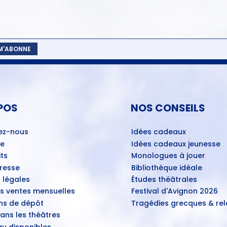
 M'ABONNE
POS
NOS CONSEILS
ez-nous
Idées cadeaux
ue
Idées cadeaux jeunesse
ts
Monologues à jouer
Presse
Bibliothèque idéale
 légales
Études théâtrales
es ventes mensuelles
Festival d'Avignon 2026
ns de dépôt
Tragédies grecques & rele
ans les théâtres
u disponibles