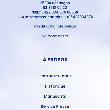
25000 Besançon
03 81 81 00 22
SIRET : 422 034 876 00058
TVA intracommunautaire : FR15422034876
Crédits :
Digitale Deluxe
Se connecter
MENU
DU
MENU
COMPTE
PIED
DE
À PROPOS
DE
L'UTILISATEUR
PAGE
Contactez-nous
Historique
Manuscrits
Service Presse