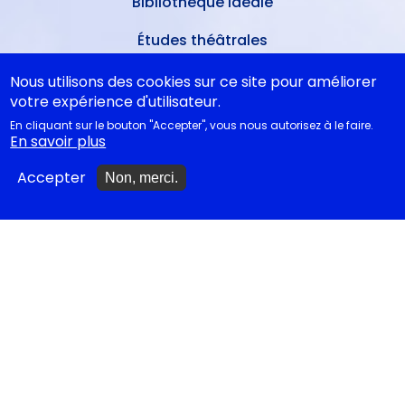
Bibliothèque idéale
Études théâtrales
Festival d'Avignon 2026
Nous utilisons des cookies sur ce site pour améliorer
votre expérience d'utilisateur.
Tragédies grecques &
En cliquant sur le bouton "Accepter", vous nous autorisez à le faire.
relectures...
En savoir plus
Accepter
Non, merci.
METTRE À JOUR
Ajouter un spectacle
Ajouter un événement
La lettre des artistes à
Emmanuel Macron