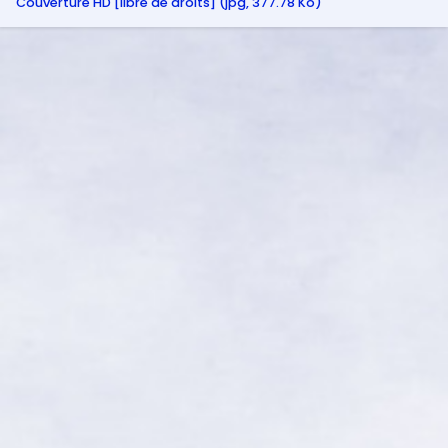
Couverture HD [libre de droits] (jpg, 377.78 Ko)