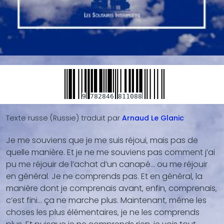
9
782846
811088
Texte russe (Russie)
traduit par
Arnaud
Le Glanic
Je me souviens que je me suis réjoui‚ mais pas de
Blocs
quelle manière. Et je ne me souviens pas comment j’ai
de
pu me réjouir de l’achat d’un canapé… ou me réjouir
contenu
en général. Je ne comprends pas. Et en général‚ la
(texte,
manière dont je comprenais avant‚ enfin‚ comprenais‚
vidéo,
c’est fini… ça ne marche plus. Maintenant‚ même les
...)
choses les plus élémentaires‚ je ne les comprends