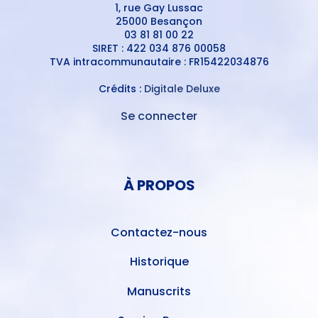
1, rue Gay Lussac
25000 Besançon
03 81 81 00 22
SIRET : 422 034 876 00058
TVA intracommunautaire : FR15422034876
Crédits :
Digitale Deluxe
Se connecter
MENU
DU
MENU
COMPTE
PIED
DE
À PROPOS
DE
L'UTILISATEUR
PAGE
Contactez-nous
Historique
Manuscrits