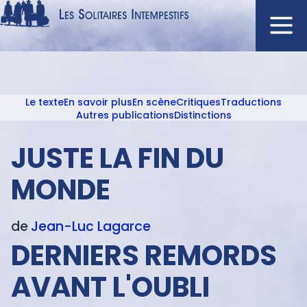
Aller
au
contenu
Navigation
principal
principale
Le texte
En savoir plus
En scène
Critiques
Traductions
ACCUEIL
Menu
Autres publications
Distinctions
NOUVEAUTÉS
texte
JUSTE LA FIN DU
AUTEURS
À L'AFFICHE
MONDE
CATALOGUE
DISTINCTIONS
de
Jean-Luc
Lagarce
CRITIQUES
DERNIERS REMORDS
PODCASTS
AVANT L'OUBLI