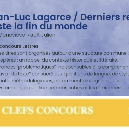
an-Luc Lagarce / Derniers r
ste la fin du monde
 Geneviève Rault Julien
 concours Lettres
es titres sont organisés autour d’une structure commune :
repères : un rappel du contexte historique et littéraire.
grandes “problématiques”, indispensables à la compréhens
travail du texte” consacré aux questions de langue, de styl
 outils méthodologiques, notamment bibliographiques.
ystème de circulation entre les fiches et les références bi