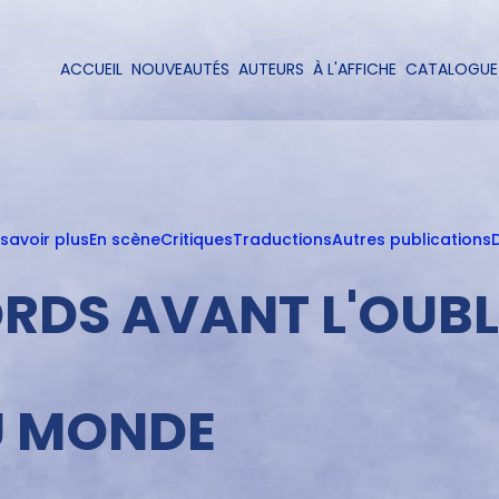
Aller
au
contenu
ACCUEIL
NOUVEAUTÉS
AUTEURS
À L'AFFICHE
CATALOGUE
Navigation
principal
principale
 savoir plus
En scène
Critiques
Traductions
Autres publications
D
RDS AVANT L'OUBL
DU MONDE