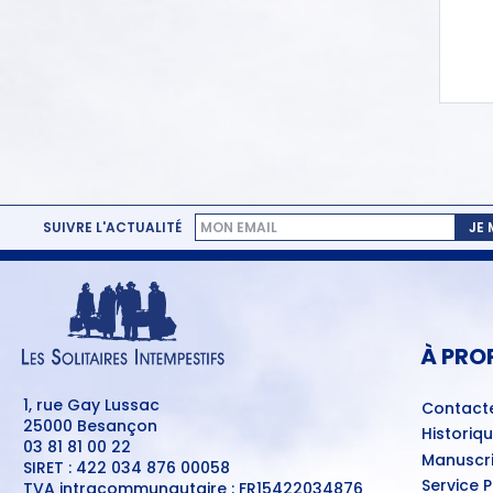
SUIVRE L'ACTUALITÉ
JE
MENU
PIED
DE
PAGE
À PRO
1, rue Gay Lussac
Contact
25000 Besançon
Historiq
03 81 81 00 22
Manuscri
SIRET : 422 034 876 00058
Service 
TVA intracommunautaire : FR15422034876