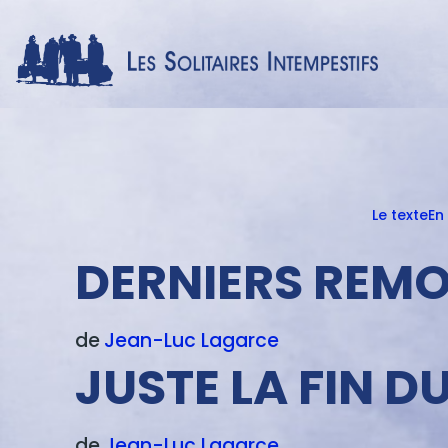
Le texte
En
Menu
texte
DERNIERS REMO
de
Jean-Luc
Lagarce
JUSTE LA FIN 
de
Jean-Luc
Lagarce