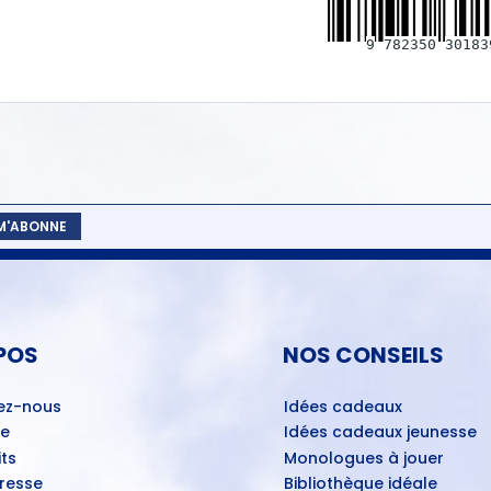
9
782350
30183
 M'ABONNE
POS
NOS CONSEILS
ez-nous
Idées cadeaux
ue
Idées cadeaux jeunesse
ts
Monologues à jouer
Presse
Bibliothèque idéale