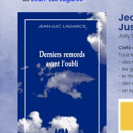
Je
Ju
Jolly
Clefs
Tous l
- des 
- les 
- le “
- des
- un s