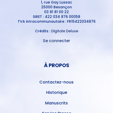
1, rue Gay Lussac
25000 Besançon
03 81 81 00 22
SIRET : 422 034 876 00058
TVA intracommunautaire : FR15422034876
Crédits :
Digitale Deluxe
Se connecter
MENU
DU
MENU
COMPTE
PIED
DE
À PROPOS
DE
L'UTILISATEUR
PAGE
Contactez-nous
Historique
Manuscrits