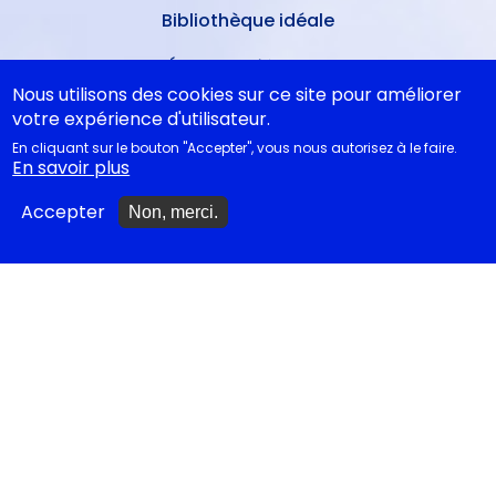
Bibliothèque idéale
Études théâtrales
Nous utilisons des cookies sur ce site pour améliorer
Festival d'Avignon 2026
votre expérience d'utilisateur.
En cliquant sur le bouton "Accepter", vous nous autorisez à le faire.
Tragédies grecques &
En savoir plus
relectures...
Accepter
Non, merci.
METTRE À JOUR
Ajouter un spectacle
Ajouter un événement
La lettre des artistes à
Emmanuel Macron