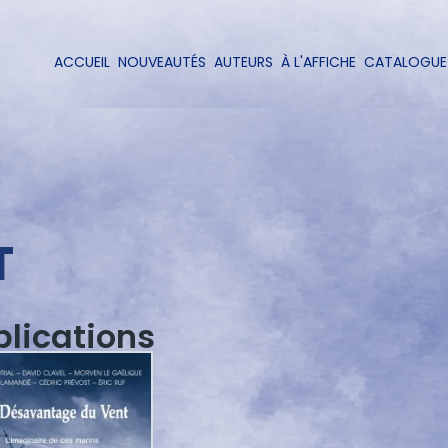
Aller
au
contenu
ACCUEIL
NOUVEAUTÉS
AUTEURS
À L'AFFICHE
CATALOGUE
Navigation
principal
principale
T
blications