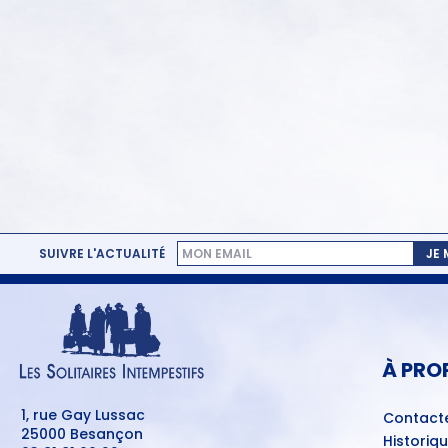
SUIVRE L'ACTUALITÉ
JE
MENU
PIED
DE
PAGE
À PRO
1, rue Gay Lussac
Contact
25000 Besançon
Historiq