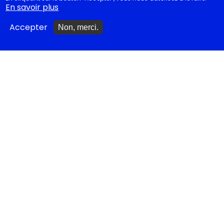
En savoir plus
Festival d'Avignon 2026
Accepter
Non, merci.
Tragédies grecques &
relectures...
METTRE À JOUR
Ajouter un spectacle
Ajouter un événement
La lettre des artistes à
Emmanuel Macron
EN CLASSE