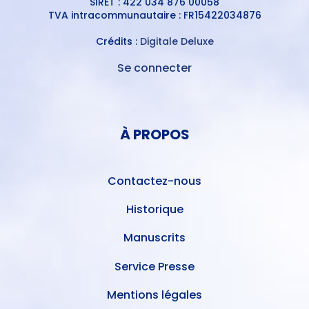
SIRET : 422 034 876 00058
TVA intracommunautaire : FR15422034876
Crédits :
Digitale Deluxe
Se connecter
MENU
DU
MENU
COMPTE
PIED
DE
À PROPOS
DE
L'UTILISATEUR
PAGE
Contactez-nous
Historique
Manuscrits
Service Presse
Mentions légales