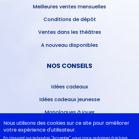
Meilleures ventes mensuelles
Conditions de dépôt
Ventes dans les théâtres
A nouveau disponibles
NOS CONSEILS
Idées cadeaux
Idées cadeaux jeunesse
Monologues à jouer
Nous utilisons des cookies sur ce site pour améliorer
Bibliothèque idéale
votre expérience d'utilisateur.
Études théâtrales
En cliquant sur le bouton "Accepter", vous nous autorisez à le faire.