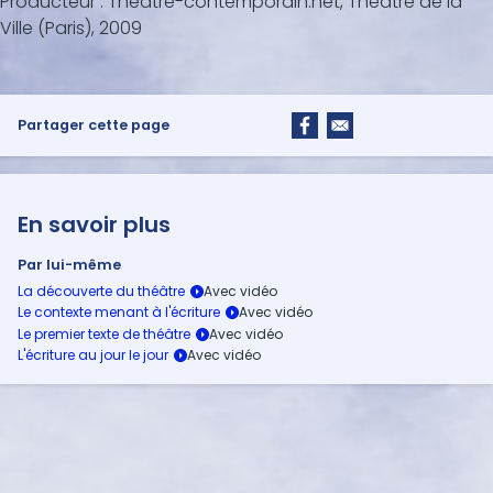
Producteur : Theatre-contemporain.net, Théâtre de la
e
Ville (Paris), 2009
c
o
n
d
s
o
Partager cette page
f
2
m
i
n
En savoir plus
u
t
e
Par lui-même
s
La découverte du théâtre
,
Le contexte menant à l'écriture
1
6
Le premier texte de théâtre
s
L'écriture au jour le jour
e
c
o
n
d
s