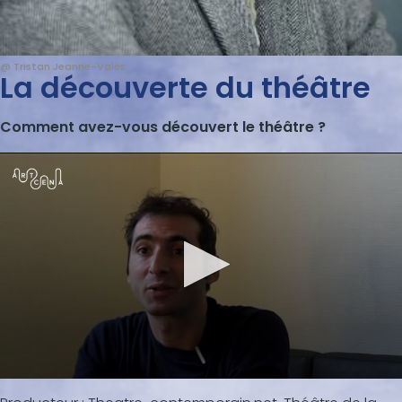
@ Tristan Jeanne-Valès
La découverte du théâtre
Comment avez-vous découvert le théâtre ?
0
s