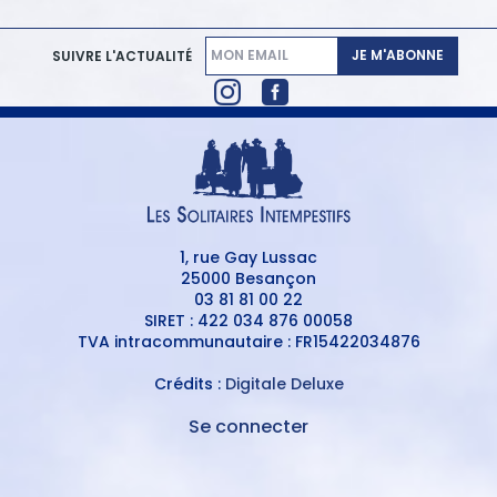
JE M'ABONNE
SUIVRE L'ACTUALITÉ
1, rue Gay Lussac
25000 Besançon
03 81 81 00 22
SIRET : 422 034 876 00058
TVA intracommunautaire : FR15422034876
Crédits :
Digitale Deluxe
Se connecter
MENU
DU
MENU
COMPTE