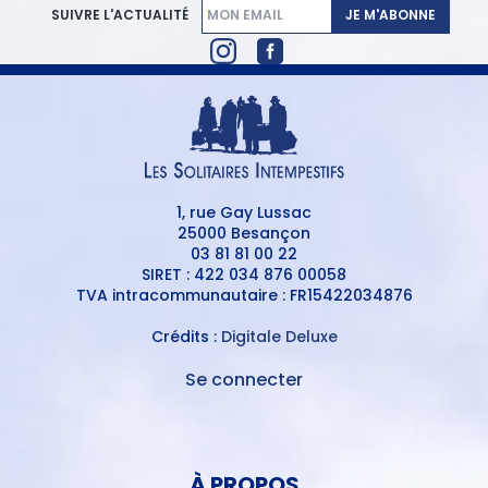
JE M'ABONNE
SUIVRE L'ACTUALITÉ
1, rue Gay Lussac
25000 Besançon
03 81 81 00 22
SIRET : 422 034 876 00058
TVA intracommunautaire : FR15422034876
Crédits :
Digitale Deluxe
Se connecter
MENU
DU
MENU
COMPTE
PIED
DE
À PROPOS