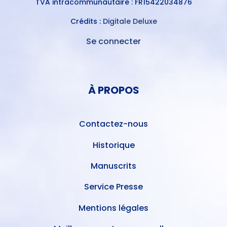
TVA intracommunautaire : FR15422034876
Crédits :
Digitale Deluxe
Se connecter
MENU
DU
MENU
COMPTE
PIED
DE
À PROPOS
DE
L'UTILISATEUR
PAGE
Contactez-nous
Historique
Manuscrits
Service Presse
Mentions légales