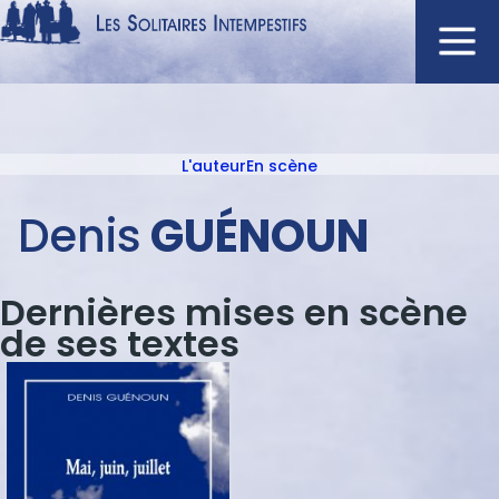
Aller
au
contenu
Navigation
principal
principale
L'auteur
En scène
ACCUEIL
Menu
NOUVEAUTÉS
auteur
Denis
GUÉNOUN
AUTEURS
À L'AFFICHE
Dernières mises en scène
CATALOGUE
de ses textes
DISTINCTIONS
CRITIQUES
PODCASTS