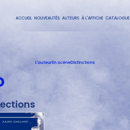
Aller
au
contenu
ACCUEIL
NOUVEAUTÉS
AUTEURS
À L'AFFICHE
CATALOGUE
Navigation
principal
principale
L'auteur
En scène
Distinctions
D
lections