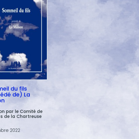
il du fils
édé de) La
on
ion par le Comité de
rs de la Chartreuse
bre 2022