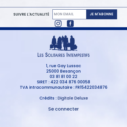
JE M'ABONNE
SUIVRE L'ACTUALITÉ
1, rue Gay Lussac
25000 Besançon
03 81 81 00 22
SIRET : 422 034 876 00058
TVA intracommunautaire : FR15422034876
Crédits :
Digitale Deluxe
Se connecter
MENU
DU
MENU
COMPTE