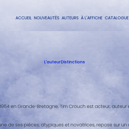
Aller
au
contenu
ACCUEIL
NOUVEAUTÉS
AUTEURS
À L'AFFICHE
CATALOGUE
Navigation
principal
principale
L'auteur
Distinctions
1964 en Grande-Bretagne, Tim Crouch est acteur, auteur e
e de ses pièces, atypiques et novatrices, repose sur un dis