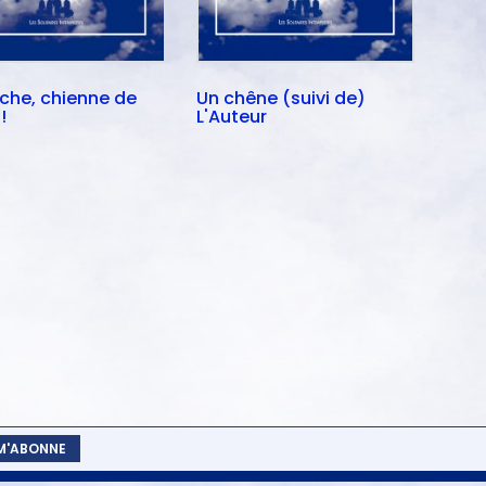
iche, chienne de
Un chêne (suivi de)
!
L'Auteur
 M'ABONNE