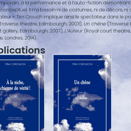
porain, à la performance et à l’auto-fiction démontrant q
 conceptuel. Il n’a besoin ni de costumes, ni de décors, ni
teur ». Tim Crouch implique ainsi le spectateur dans le p
Traverse theatre, Edimbourgh, 2003),
Un chêne
(Traverse 
 gallery, Edimbourgh, 2007),
L’Auteur
(Royal court theatre,
e, Londres, 2014).
blications