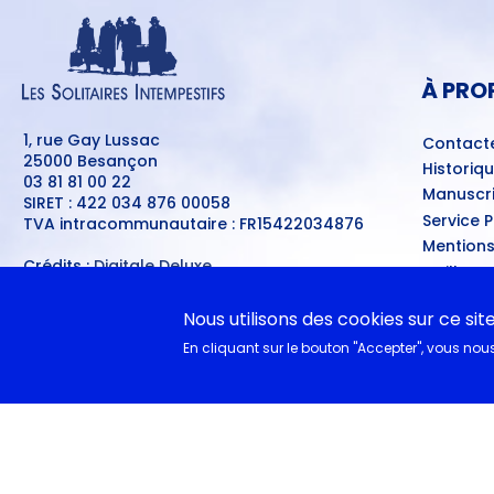
MENU
PIED
DE
PAGE
À PRO
1, rue Gay Lussac
Contact
25000 Besançon
Historiq
03 81 81 00 22
Manuscri
SIRET : 422 034 876 00058
Service 
TVA intracommunautaire : FR15422034876
Mentions
Crédits :
Digitale Deluxe
Meilleur
Se connecter
Conditio
MENU
Nous utilisons des cookies sur ce sit
Ventes d
DU
COMPTE
A nouvea
En cliquant sur le bouton "Accepter", vous nous 
DE
L'UTILISATEUR
EN CL
Documen
Collègie