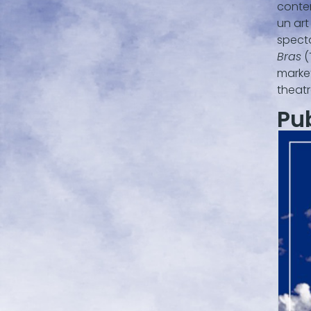
contem
un art
specta
Bras
(
market
theatr
Pu