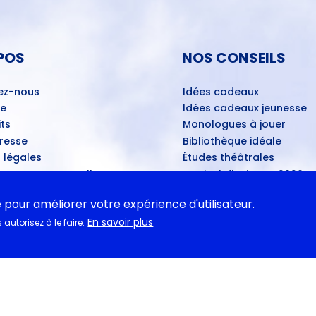
POS
NOS CONSEILS
ez-nous
Idées cadeaux
ue
Idées cadeaux jeunesse
ts
Monologues à jouer
Presse
Bibliothèque idéale
 légales
Études théâtrales
es ventes mensuelles
Festival d'Avignon 2026
ns de dépôt
Tragédies grecques & rele
e pour améliorer votre expérience d'utilisateur.
ans les théâtres
En savoir plus
u disponibles
autorisez à le faire.
ASSE
tations pédagogiques
ns