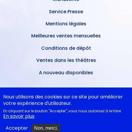
Service Presse
Mentions légales
Meilleures ventes mensuelles
Conditions de dépôt
Ventes dans les théâtres
A nouveau disponibles
NOS CONSEILS
Nous utilisons des cookies sur ce site pour améliorer
votre expérience d'utilisateur.
En cliquant sur le bouton "Accepter", vous nous autorisez à le faire.
Idées cadeaux
En savoir plus
Idées cadeaux jeunesse
Accepter
Non, merci.