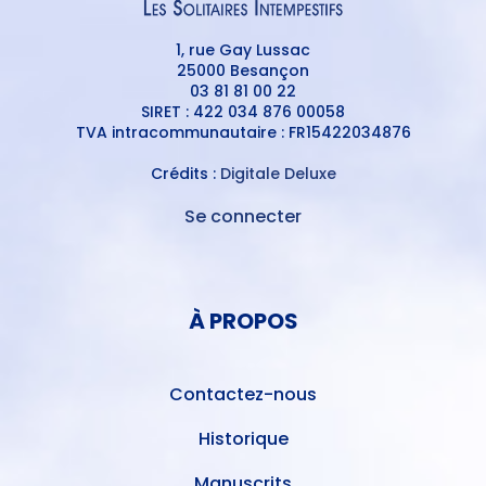
1, rue Gay Lussac
25000 Besançon
03 81 81 00 22
SIRET : 422 034 876 00058
TVA intracommunautaire : FR15422034876
Crédits :
Digitale Deluxe
Se connecter
MENU
DU
MENU
COMPTE
PIED
DE
À PROPOS
DE
L'UTILISATEUR
PAGE
Contactez-nous
Historique
Manuscrits